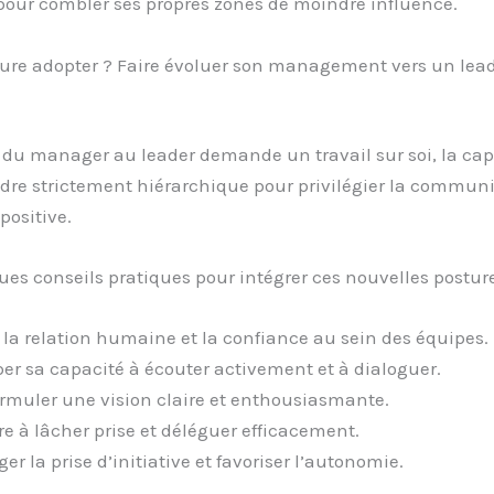
pour combler ses propres zones de moindre influence.
ture adopter ? Faire évoluer son management vers un lea
 du manager au leader demande un travail sur soi, la cap
adre strictement hiérarchique pour privilégier la communi
positive.
ues conseils pratiques pour intégrer ces nouvelles posture
r la relation humaine et la confiance au sein des équipes.
er sa capacité à écouter activement et à dialoguer.
ormuler une vision claire et enthousiasmante.
e à lâcher prise et déléguer efficacement.
r la prise d’initiative et favoriser l’autonomie.