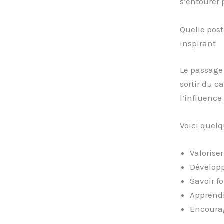
s’entourer 
Quelle pos
inspirant
Le passage
sortir du c
l’influence 
Voici quelq
Valorise
Développ
Savoir f
Apprendr
Encourage