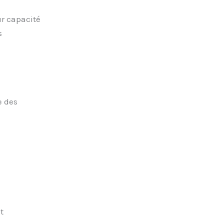
ur capacité
s
e des
t