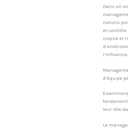
Dans un en
management
notions po
et contrôle
inspire et 
d’améliorer
l’influence
Management 
d’équipe p
Examinons d
fondamenta
leur rôle d
Le manag