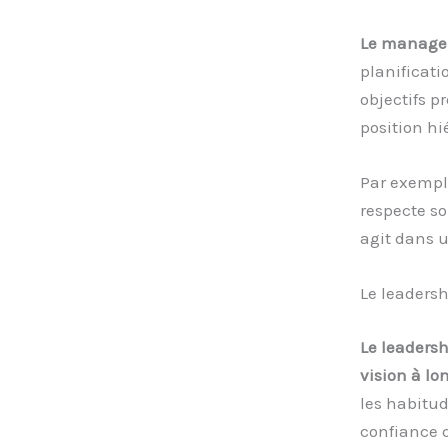
Le manag
planificati
objectifs p
position hié
Par exempl
respecte so
agit dans u
Le leaders
Le leadersh
vision à lo
les habitud
confiance q