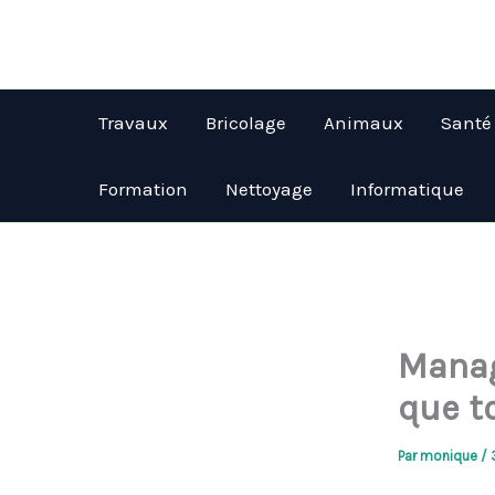
Aller
au
contenu
Travaux
Bricolage
Animaux
Santé
Formation
Nettoyage
Informatique
Manag
que t
Par
monique
/