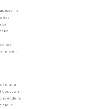
sources
, la
e des
e sa
nelle.
membre
rmance. Il
our d’une
il bouscule
ons et de la
icielle.