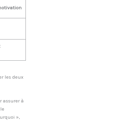
motivation
t
er les deux
r assurer à
le
urquoi »,