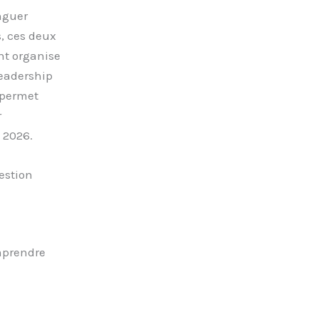
nguer
, ces deux
nt organise
leadership
 permet
r
 2026.
estion
mprendre