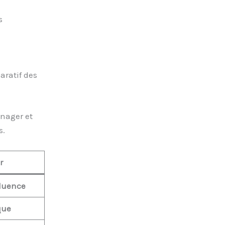
s
aratif des
nager et
s.
r
fluence
que