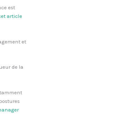
nce est
cet article
nagement et
ueur de la
notamment
 postures
 manager