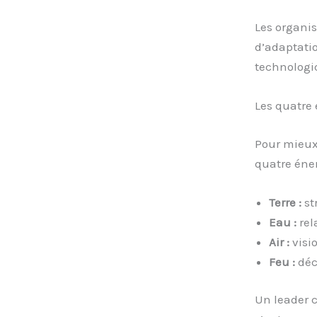
Les organis
d’adaptati
technologi
Les quatre
Pour mieux 
quatre éner
Terre :
st
Eau :
rel
Air :
visio
Feu :
déc
Un leader 