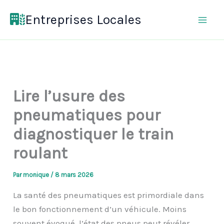
Aller
Entreprises Locales
au
contenu
Lire l’usure des
pneumatiques pour
diagnostiquer le train
roulant
Par
monique
/
8 mars 2026
La santé des pneumatiques est primordiale dans
le bon fonctionnement d’un véhicule. Moins
souvent évoqué, l’état des pneus peut révéler