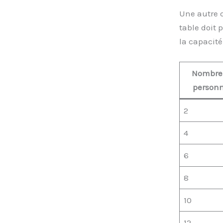
Une autre 
table doit 
la capacité
Nombre
person
2
4
6
8
10
12