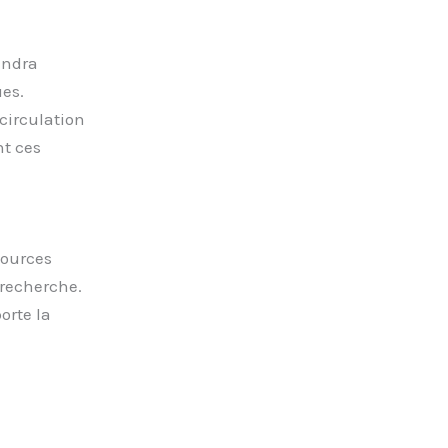
endra
ues.
circulation
nt ces
sources
 recherche.
orte la