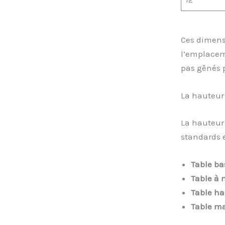
Ces dimensi
l’emplaceme
pas gênés pa
La hauteur 
La hauteur 
standards e
Table ba
Table à 
Table hau
Table m