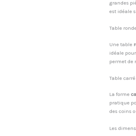
grandes piè
est idéale 
Table rond
Une table
idéale pour
permet de m
Table carré
La forme
ca
pratique po
des coins o
Les dimens