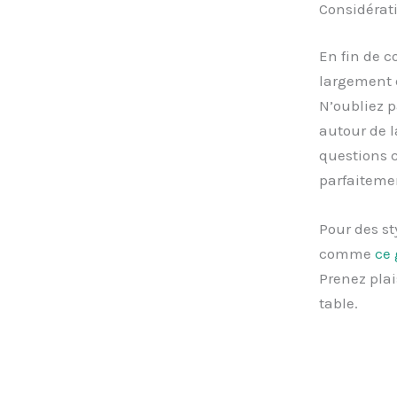
Considérati
En fin de c
largement d
N’oubliez 
autour de l
questions c
parfaitemen
Pour des st
comme
ce 
Prenez plai
table.