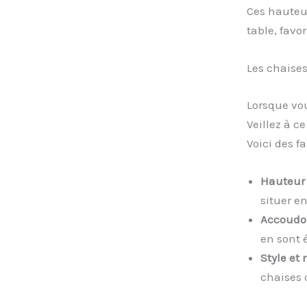
Ces hauteur
table, favo
Les chaises
Lorsque vou
Veillez à c
Voici des f
Hauteur 
situer en
Accoudoi
en sont 
Style et 
chaises 