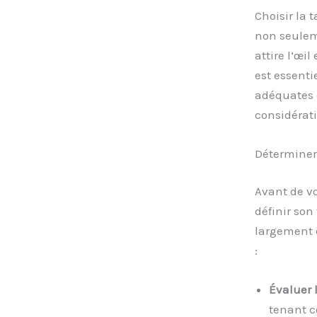
Choisir la 
non seulem
attire l’œil
est essenti
adéquates d
considérat
Déterminer
Avant de vo
définir so
largement d
:
Évaluer 
tenant c