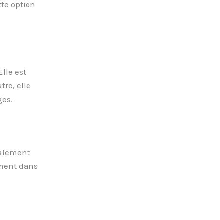
tte option
lle est
tre, elle
ges.
galement
ement dans