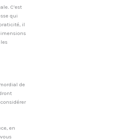
ale. C’est
sse qui
aticité, il
 dimensions
ales
imordial de
dront
 considérer
èce, en
 vous