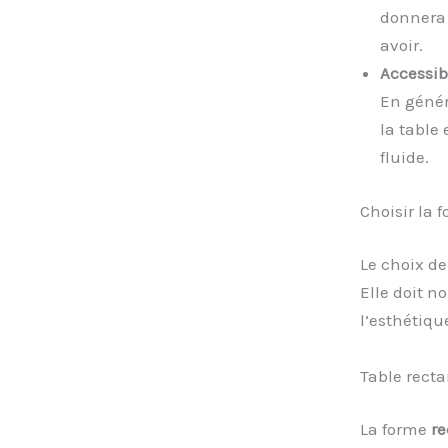
donnera 
avoir.
Accessibi
En génér
la table
fluide.
Choisir la 
Le choix de
Elle doit n
l’esthétique
Table rect
La forme
re