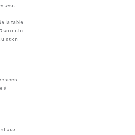
le peut
e la table.
0 cm
entre
culation
ensions.
e à
ent aux