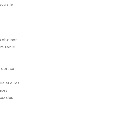
sous la
s chaises.
re table.
doit se
e si elles
ises.
sez des