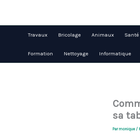
Aller
au
contenu
Travaux
Bricolage
Animaux
Santé
Formation
Nettoyage
Informatique
Comme
sa tab
Par
monique
/