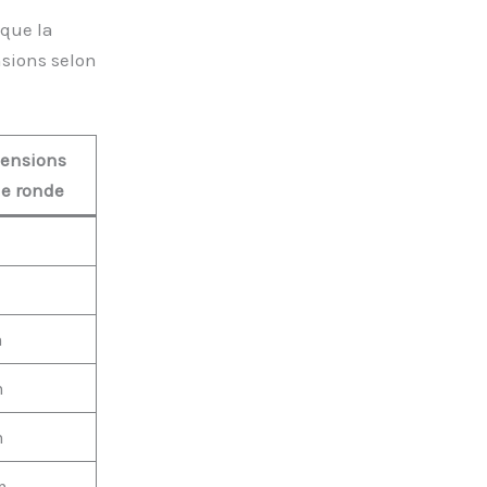
que la
nsions selon
ensions
le ronde
m
m
m
m