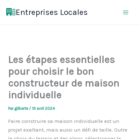
Aller
Entreprises Locales
au
contenu
Les étapes essentielles
pour choisir le bon
constructeur de maison
individuelle
Par
gilberte
/
19 avril 2024
Faire construire sa maison individuelle est un
projet exaltant, mais aussi un défi de taille. Outre
le choix du terrain et des plans, sélectionner le