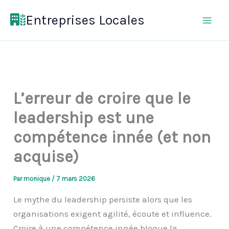
Aller
Entreprises Locales
au
contenu
L’erreur de croire que le
leadership est une
compétence innée (et non
acquise)
Par
monique
/
7 mars 2026
Le mythe du leadership persiste alors que les
organisations exigent agilité, écoute et influence.
Croire à une compétence innée bloque la