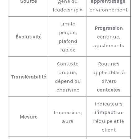
Source
gène du
apprentissage
,
leadership »
environnement
Limite
Progression
perçue,
Évolutivité
continue,
plafond
ajustements
rapide
Contexte
Routines
unique,
applicables à
Transférabilité
dépend du
divers
charisme
contextes
Indicateurs
Impression,
d’
impact
sur
Mesure
aura
l’équipe et le
client