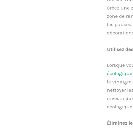
Créez une z
zone de ra
les pauses
décoration
Utilisez de
Lorsque vou
écologique
le vinaigre
nettoyer le
investir da
écologique 
Éliminez le