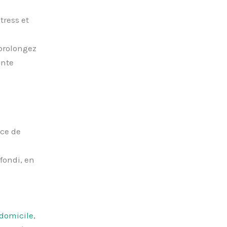
tress et
prolongez
inte
ce de
ondi, en
domicile
,