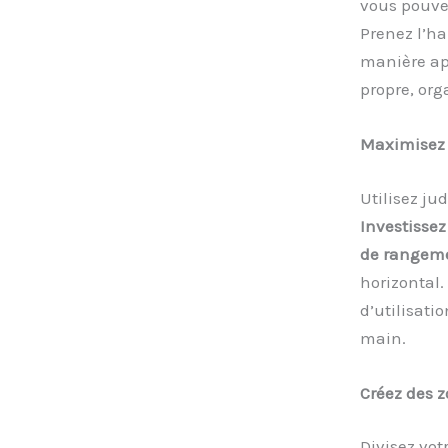
vous pouvez
Prenez l’ha
manière ap
propre, org
Maximisez l
Utilisez j
Investissez
de rangeme
horizontal.
d’utilisati
main.
Créez des 
Divisez vot