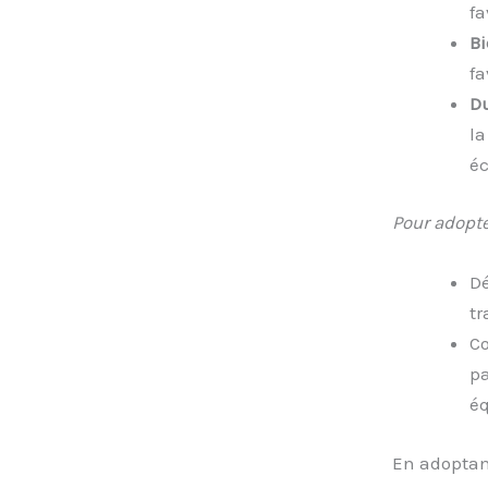
fa
Bi
fa
Du
la
éc
Pour adopte
Dé
tr
Co
pa
éq
En adoptan