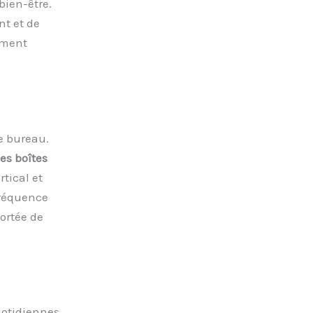
bien-être.
nt et de
ement
e bureau.
es boîtes
tical et
fréquence
portée de
uotidiennes.