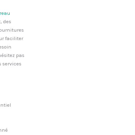
reau
, des
ournitures
 faciliter
esoin
hésitez pas
 services
ntiel
nné