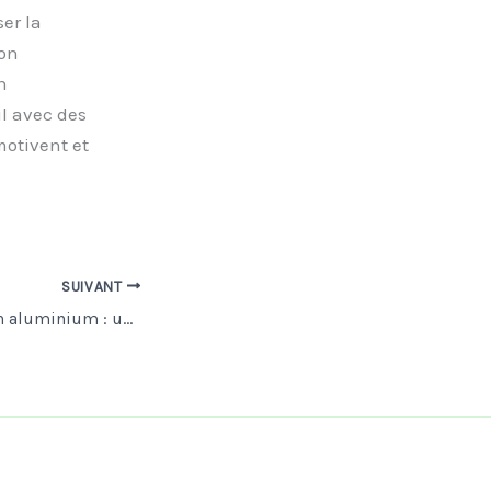
ser la
non
n
l avec des
motivent et
SUIVANT
Les menuiseries en aluminium : un choix moderne et élégant pour votre maison