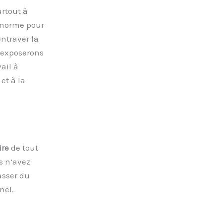
urtout à
a norme pour
ntraver la
s exposerons
ail à
et à la
ire
de tout
s n’avez
asser du
nel.