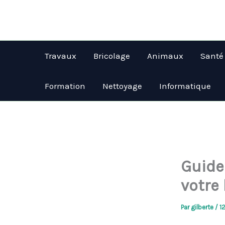
Aller
au
contenu
Travaux
Bricolage
Animaux
Santé
Formation
Nettoyage
Informatique
Guide
votre
Par
gilberte
/
1