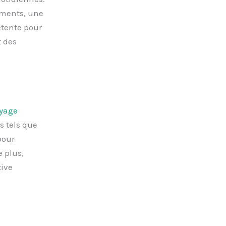
uments, une
étente pour
 des
oyage
s tels que
pour
e plus,
tive