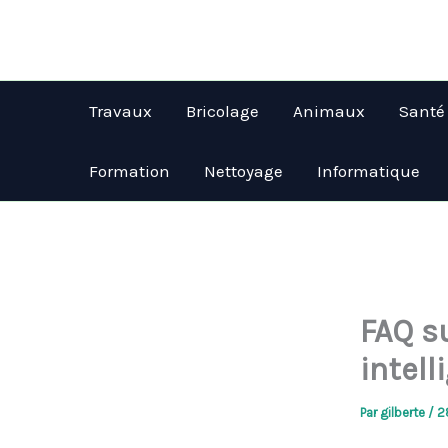
Aller
au
contenu
Travaux
Bricolage
Animaux
Santé
Formation
Nettoyage
Informatique
FAQ s
intell
Par
gilberte
/
2