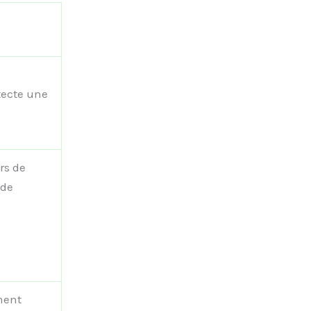
tecte une
rs de
 de
ment