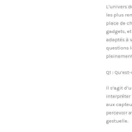
L’univers d
les plus r
place de ch
gadgets, et
adaptés à v
questions l
pleinement 
Q1 : Qu’est
Il s’agit d’
interpréte
aux capteur
percevoir a
gestuelle.