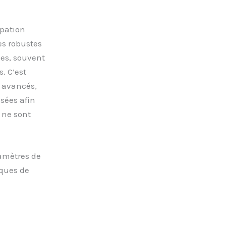
upation
es robustes
ées, souvent
. C’est
é avancés,
isées afin
t ne sont
ramètres de
iques de