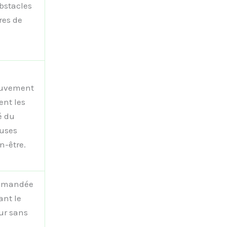
obstacles
res de
ouvement
ent les
é du
euses
n-être.
commandée
ant le
eur sans