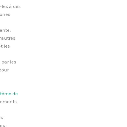
-les à des
zones
ente.
’autres
t les
 par les
pour
stème de
uvements
ls
urs