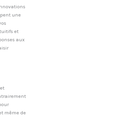
innovations
upent une
vos
uitifs et
éponses aux
isir
et
ntrairement
pour
 et même de