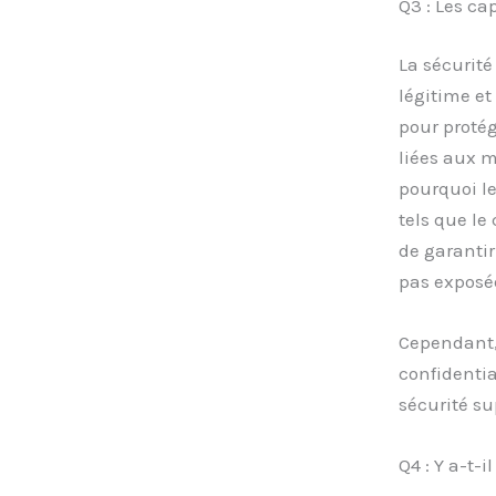
Q3 : Les ca
La sécurit
légitime et
pour protég
liées aux 
pourquoi le
tels que le
de garantir
pas exposée
Cependant, 
confidentia
sécurité su
Q4 : Y a-t-i