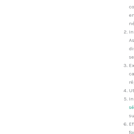
co
em
né
In
As
di
se
Ex
ca
ré
Ut
In
sé
su
Ef
fo