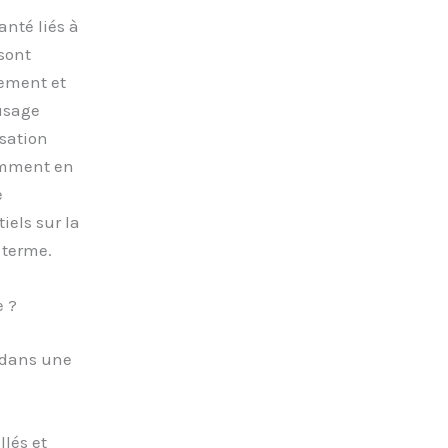
anté liés à
sont
ement et
usage
isation
tamment en
e
iels sur la
 terme.
e ?
 dans une
lés et