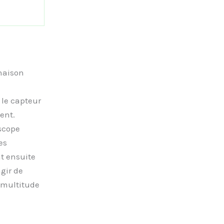
naison
 le capteur
ent.
scope
es
t ensuite
gir de
 multitude