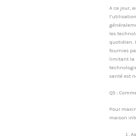
A ce jour, 
l’utilisati
généraleme
les techno
quotidien. 
fournies pa
limitant la
technologie
santé est n
Q5 : Commen
Pour maxim
maison inte
As