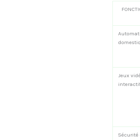
FONCTI
Automati
domesti
Jeux vid
interacti
Sécurité