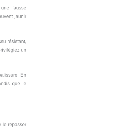
 une fausse
euvent jaunir
su résistant,
rivilégiez un
alissure. En
andis que le
e le repasser