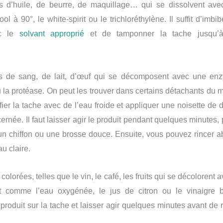
s d’huile, de beurre, de maquillage… qui se dissolvent ave
l à 90°, le white-spirit ou le trichloréthylène. Il suffit d’imbi
ec le
solvant
approprié
et de tamponner la tache jusqu’à
s de sang, de lait, d’œuf qui se décomposent avec une e
 la protéase. On peut les trouver dans certains détachants du ma
fier la tache avec de l’eau froide et appliquer une noisette de 
rnée. Il faut laisser agir le produit pendant quelques minutes, p
un chiffon ou une brosse douce. Ensuite, vous pouvez rincer
au claire.
colorées, telles que le vin, le café, les fruits qui se décolorent
t comme l’eau oxygénée, le jus de citron ou le vinaigre bl
 produit sur la tache et laisser agir quelques minutes avant de r