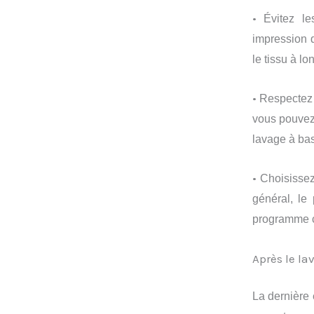
•
Évitez l
impression d
le tissu à l
•
Respectez l
vous pouvez 
lavage à ba
•
Choisissez
général, le
programme co
Après le la
La dernière 