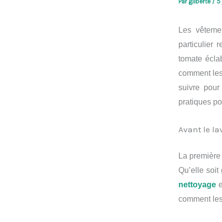
Par
gilberte
/
5 
Les vêtemen
particulier
tomate éclab
comment les 
suivre pour
pratiques po
Avant le la
La première 
Qu’elle soit
nettoyage
e
comment les t