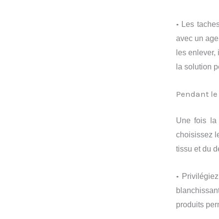
•
Les taches
avec un agen
les enlever,
la solution 
Pendant le 
Une fois la
choisissez l
tissu et du 
•
Privilégie
blanchissa
produits perm