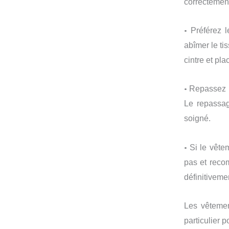
correctement
•
Préférez 
abîmer le ti
cintre et pla
•
Repassez l
Le repassag
soigné.
•
Si le vête
pas et recom
définitivemen
Les vêtemen
particulier 