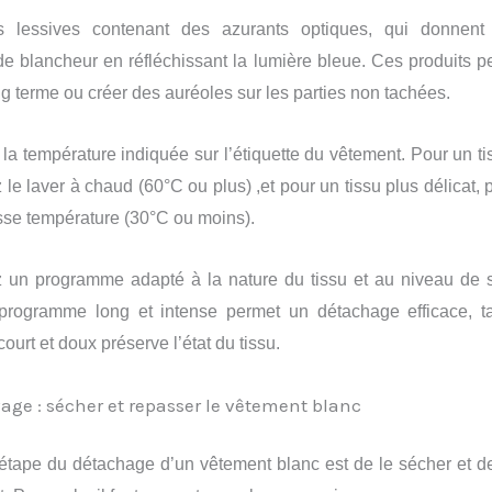
es lessives contenant des azurants optiques, qui donnent
e blancheur en réfléchissant la lumière bleue. Ces produits p
ong terme ou créer des auréoles sur les parties non tachées.
a température indiquée sur l’étiquette du vêtement. Pour un tis
le laver à chaud (60°C ou plus) ,et pour un tissu plus délicat, p
sse température (30°C ou moins).
 un programme adapté à la nature du tissu et au niveau de s
 programme long et intense permet un détachage efficace, t
urt et doux préserve l’état du tissu.
vage : sécher et repasser le vêtement blanc
étape du détachage d’un vêtement blanc est de le sécher et d