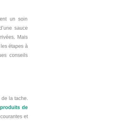
tent un soin
 d’une sauce
rrivées. Mais
 les étapes à
ues conseils
 de la tache.
s
produits
de
courantes et