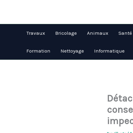
Aller
au
contenu
Travaux
Bricolage
Animaux
Santé
Formation
Nettoyage
Informatique
Détac
conse
impec