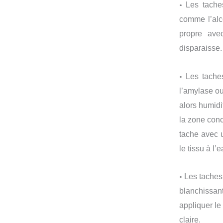
•
Les tache
comme l’alcoo
propre av
disparaisse.
•
Les tache
l’amylase ou
alors humidi
la zone conce
tache avec 
le tissu à l’e
•
Les taches 
blanchissan
appliquer le
claire.