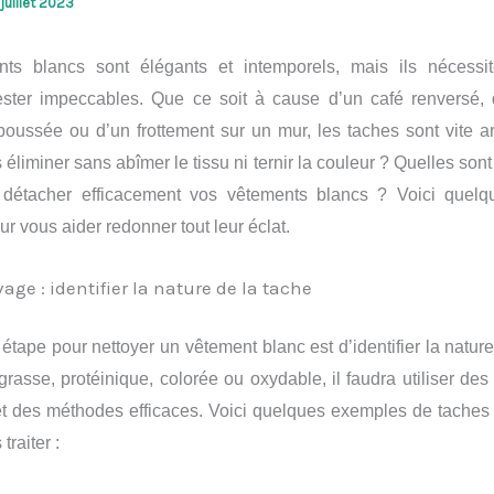
juillet 2023
ts blancs sont élégants et intemporels, mais ils nécessi
 rester impeccables. Que ce soit à cause d’un café renversé,
oussée ou d’un frottement sur un mur, les taches sont vite a
éliminer sans abîmer le tissu ni ternir la couleur ? Quelles sont
 détacher efficacement vos vêtements blancs ? Voici quelq
ur vous aider redonner tout leur éclat.
vage : identifier la nature de la tache
étape pour nettoyer un vêtement blanc est d’identifier la nature
 grasse, protéinique, colorée ou oxydable, il faudra utiliser de
t des méthodes efficaces. Voici quelques exemples de taches 
raiter :