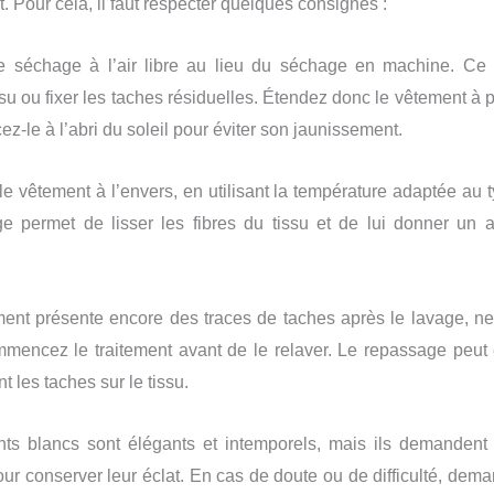
. Pour cela, il faut respecter quelques consignes :
le séchage à l’air libre au lieu du séchage en machine. Ce 
ssu ou fixer les taches résiduelles. Étendez donc le vêtement à p
cez-le à l’abri du soleil pour éviter son jaunissement.
e vêtement à l’envers, en utilisant la température adaptée au t
e permet de lisser les fibres du tissu et de lui donner un a
ment présente encore des traces de taches après le lavage, ne
mencez le traitement avant de le relaver. Le repassage peut e
t les taches sur le tissu.
ts blancs sont élégants et intemporels, mais ils demandent 
pour conserver leur éclat. En cas de doute ou de difficulté, dem