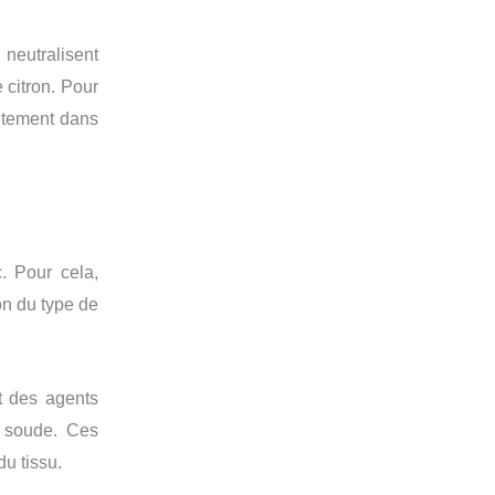
 neutralisent
 citron. Pour
vêtement dans
. Pour cela,
on du type de
nt des agents
 soude. Ces
du tissu.