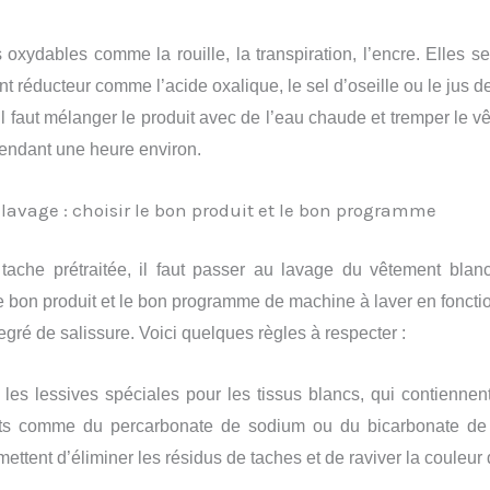
 oxydables comme la rouille, la transpiration, l’encre. Elles se
t réducteur comme l’acide oxalique, le sel d’oseille ou le jus de
 il faut mélanger le produit avec de l’eau chaude et tremper le 
pendant une heure environ.
lavage : choisir le bon produit et le bon programme
 tache prétraitée, il faut passer au lavage du vêtement blanc
e bon produit et le bon programme de machine à laver en foncti
degré de salissure. Voici quelques règles à respecter :
z les lessives spéciales pour les tissus blancs, qui contienne
nts comme du percarbonate de sodium ou du bicarbonate de
ettent d’éliminer les résidus de taches et de raviver la couleur 