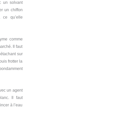
c un solvant
ber un chiffon
 ce qu’elle
nzyme comme
rché. Il faut
détachant sur
uis frotter la
 abondamment
 avec un agent
anc. Il faut
incer à l’eau