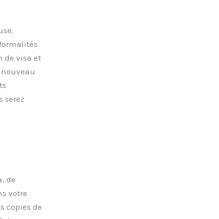
use.
formalités
 de visa et
e nouveau
ts
s serez
, de
ns votre
s copies de