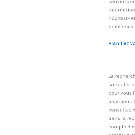
couverture 
internation
hôpitaux et
problèmes 
Planifiez v
La recherc
surtout si 
pour vous f
logement. S
consultez d
dans la rec
compte des 
commun et 