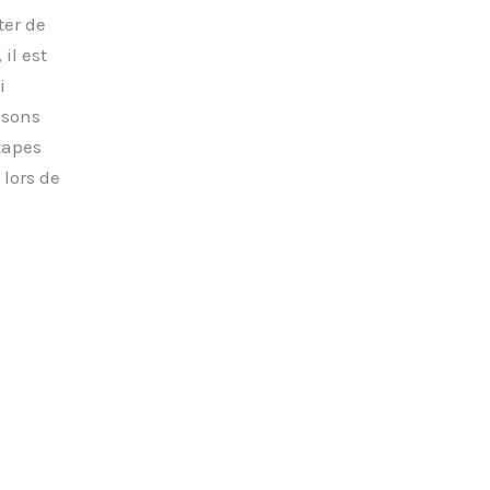
ter de
il est
i
isons
tapes
 lors de