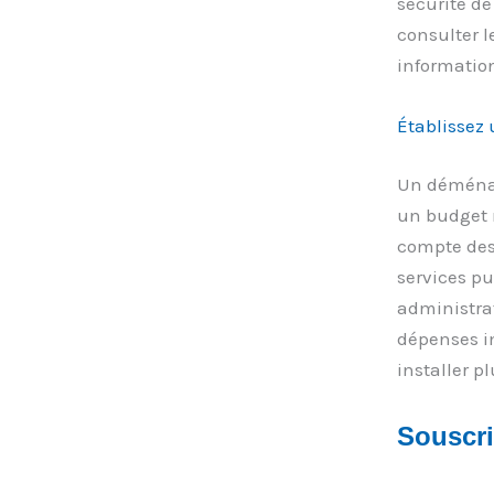
sécurité de
consulter l
information
Établissez 
Un déménage
un budget r
compte des
services pu
administrat
dépenses i
installer p
Souscri