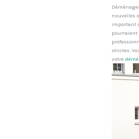
Déménager à
nouvelles o
important d
pourraient
professionn
strictes. V
votre
démén