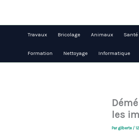
Aller
au
contenu
Travaux
Bricolage
Animaux
Santé
Formation
Nettoyage
Informatique
Démén
les i
Par
gilberte
/
1