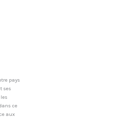
tre pays
t ses
les
 dans ce
ace aux