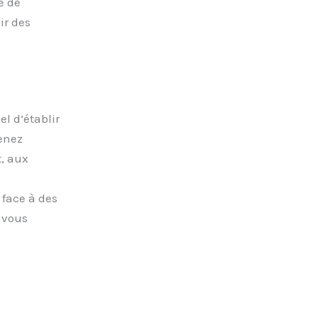
é de
ir des
l d’établir
Tenez
, aux
 face à des
 vous