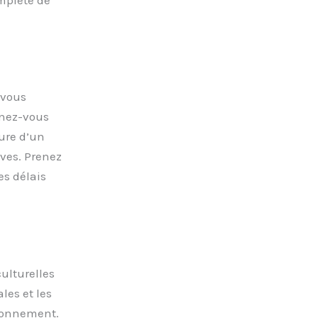
 vous
gnez-vous
ture d’un
ves. Prenez
es délais
ulturelles
les et les
ironnement.