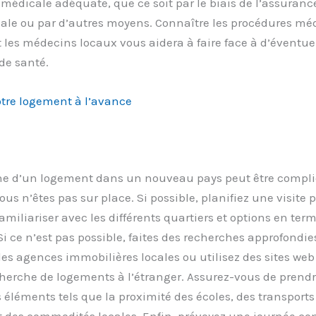
médicale adéquate, que ce soit par le biais de l’assuranc
ale ou par d’autres moyens. Connaître les procédures méd
 les médecins locaux vous aidera à faire face à d’éventue
de santé.
otre logement à l’avance
he d’un logement dans un nouveau pays peut être compli
vous n’êtes pas sur place. Si possible, planifiez une visite 
amiliariser avec les différents quartiers et options en ter
i ce n’est pas possible, faites des recherches approfondies
es agences immobilières locales ou utilisez des sites web
herche de logements à l’étranger. Assurez-vous de prend
éléments tels que la proximité des écoles, des transports
des commodités locales. Enfin, prévoyez une journée co