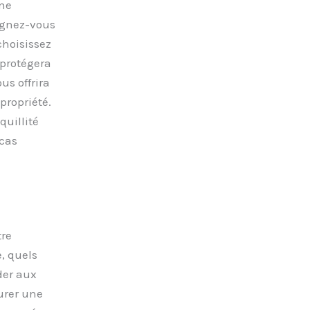
une
ignez-vous
choisissez
 protégera
s offrira
propriété.
quillité
 cas
tre
, quels
der aux
urer une