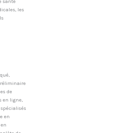
e santé
icales, les
ls
qué,
préliminaire
mes de
 en ligne,
 spécialisés
re en
 en
mplète de