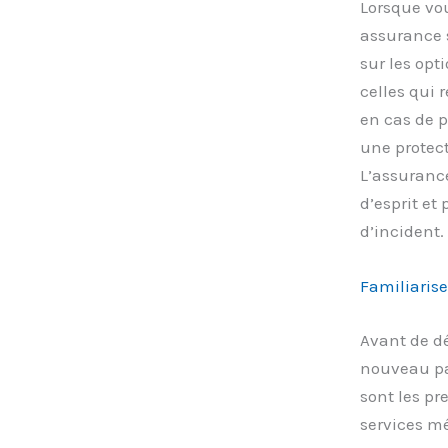
Lorsque vou
assurance 
sur les opt
celles qui 
en cas de p
une protect
L’assurance
d’esprit et
d’incident.
Familiarise
Avant de d
nouveau pa
sont les pr
services m