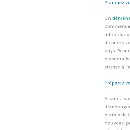
Planifiez 
Un
démén
Commencez 
administrat
de permis d
pays. Réser
personnels 
stressé à 
Préparez vo
Assurez-vou
déménagemen
permis de t
nouveau pay