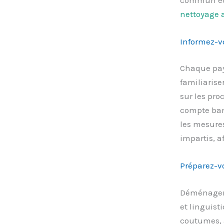
nettoyage 
Informez-vo
Chaque pays
familiarise
sur les pro
compte banc
les mesures
impartis, a
Préparez-v
Déménager à
et linguist
coutumes, 