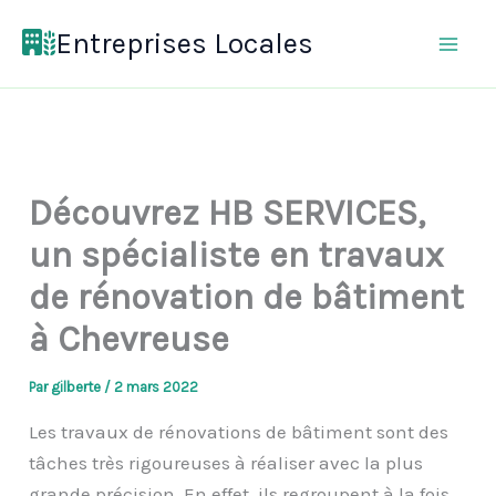
Aller
Entreprises Locales
au
contenu
Découvrez HB SERVICES,
un spécialiste en travaux
de rénovation de bâtiment
à Chevreuse
Par
gilberte
/
2 mars 2022
Les travaux de rénovations de bâtiment sont des
tâches très rigoureuses à réaliser avec la plus
grande précision. En effet, ils regroupent à la fois