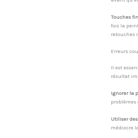
Touches fi
fois la pei
retouches 
Erreurs cou
Il est esse
résultat i
Ignorer la 
problèmes d
Utiliser de
médiocre la