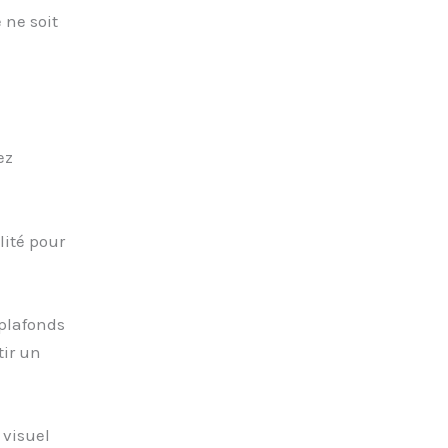
 ne soit
ez
ité pour
plafonds
ir un
 visuel