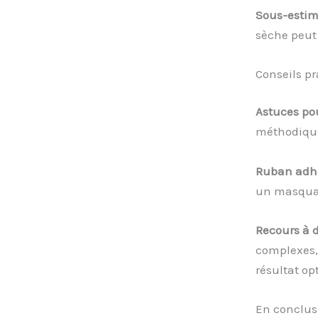
Sous-estim
sèche peut 
Conseils pr
Astuces pou
méthodique
Ruban adhés
un masquag
Recours à d
complexes,
résultat op
En conclusi