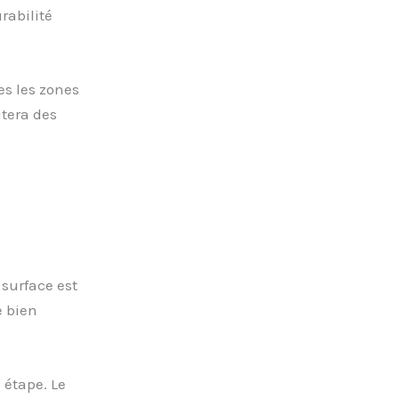
rabilité
es les zones
itera des
 surface est
e bien
 étape. Le