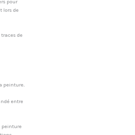
rs pour
t lors de
 traces de
a peinture.
ndé entre
a peinture
tions.