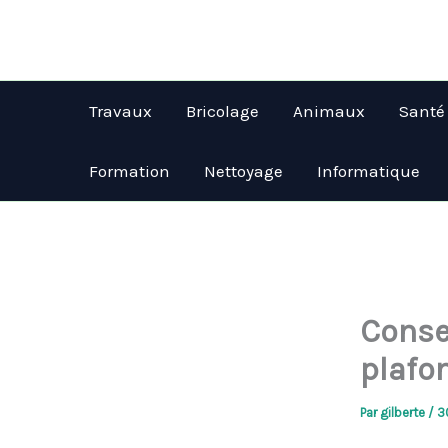
Aller
au
contenu
Travaux
Bricolage
Animaux
Santé
Formation
Nettoyage
Informatique
Conse
plafon
Par
gilberte
/
3