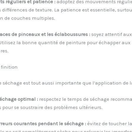
 réguliers et patience :
adoptez des mouvements régulie
s différences de texture. La patience est essentielle, surtou
on de couches multiples.
traces de pinceaux et les éclaboussures :
soyez attentif aux
tilisez la bonne quantité de peinture pour échapper aux
res.
finition
 séchage est tout aussi importante que l’application de l
échage optimal :
respectez le temps de séchage recomma
 pour se soustraire des problèmes ultérieurs.
erreurs courantes pendant le séchage :
évitez de toucher l
le ne soit complètement sèche pour prévenir les imperfec