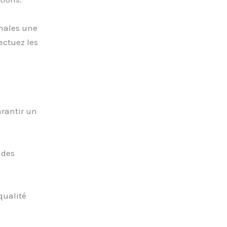
nales une
ectuez les
arantir un
 des
qualité