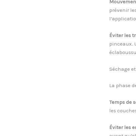
Mouvements
prévenir le
l’applicati
Éviter les 
pinceaux. U
éclaboussu
Séchage et 
La phase de
Temps de s
les couches
Éviter les 
avant qu’el