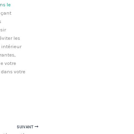
ns le
nçant
s
sir
viter les
 intérieur
rantes,
de votre
t dans votre
SUIVANT