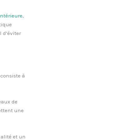
intérieure
,
tique
l d’éviter
consiste à
eaux de
ettent une
alité et un