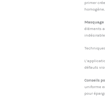
primer cré
homogène.
Masquage d
éléments a
indésirable
Techniques
L’applicati
défauts vis
Conseils po
uniforme en
pour épargn