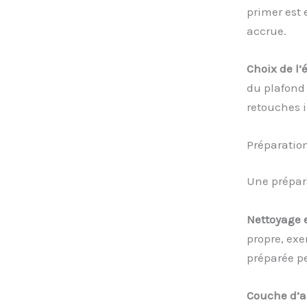
primer est 
accrue.
Choix de l’é
du plafond 
retouches i
Préparatio
Une prépara
Nettoyage e
propre, exe
préparée p
Couche d’ap