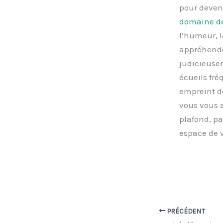
pour deven
domaine de 
l’humeur, l
appréhendez
judicieusem
écueils fré
empreint de
vous vous a
plafond, pa
espace de v
PRÉCÉDENT