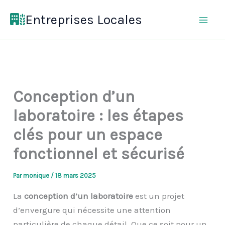
Aller
Entreprises Locales
au
contenu
Conception d’un
laboratoire : les étapes
clés pour un espace
fonctionnel et sécurisé
Par
monique
/
18 mars 2025
La
conception d’un laboratoire
est un projet
d’envergure qui nécessite une attention
particulière de chaque détail. Que ce soit pour un