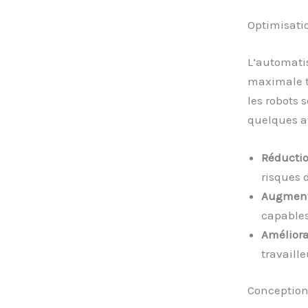
Optimisati
L’automati
maximale t
les robots 
quelques a
Réductio
risques 
Augmenta
capables 
Améliora
travaill
Conception