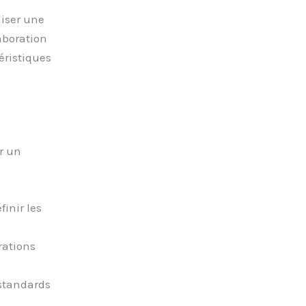
liser une
aboration
téristiques
r un
finir les
rations
standards