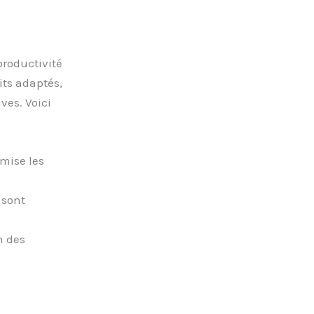
roductivité
ts adaptés,
ves. Voici
imise les
 sont
n des