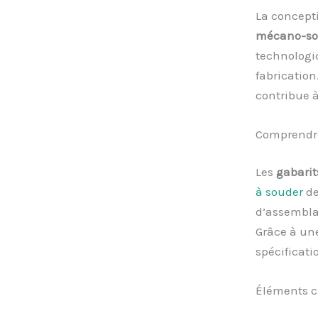
La concept
mécano-so
technologi
fabrication
contribue à
Comprendre
Les
gabarit
à souder
de
d’assembla
Grâce à une
spécificati
Éléments cl