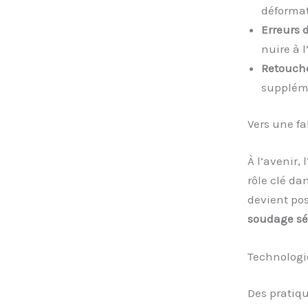
déformat
Erreurs 
nuire à l
Retouch
suppléme
Vers une fa
À l’avenir,
rôle clé dan
devient po
soudage sé
Technologie
Des pratiqu