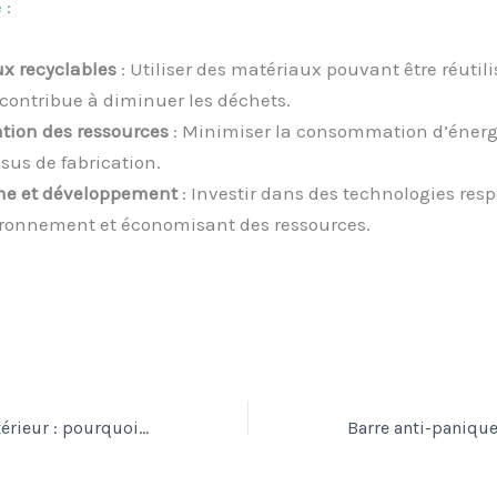
e
:
x recyclables
: Utiliser des matériaux pouvant être réutili
 contribue à diminuer les déchets.
tion des ressources
: Minimiser la consommation d’énerg
sus de fabrication.
he et développement
: Investir dans des technologies res
ironnement et économisant des ressources.
Qualité de l’air intérieur : pourquoi le dépoussiérage des gaines VMC est vital ?