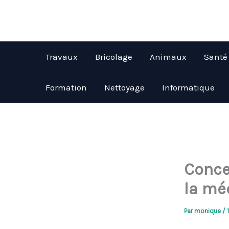
Aller
au
contenu
Travaux
Bricolage
Animaux
Santé
Formation
Nettoyage
Informatique
Conce
la mé
Par
monique
/