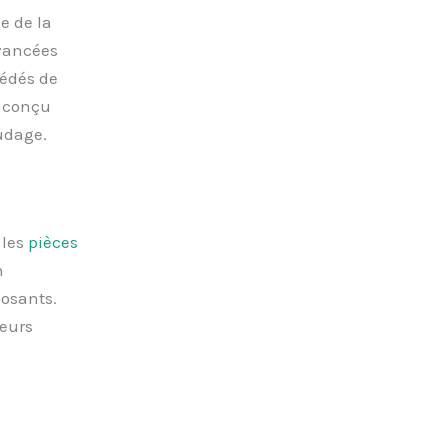
e de la
avancées
cédés de
n conçu
oudage.
 les
pièces
n
osants.
leurs