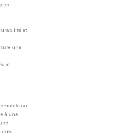
is en
urabilité et
ssure une
és et
tomobile ou
ce à une
 une
nique.