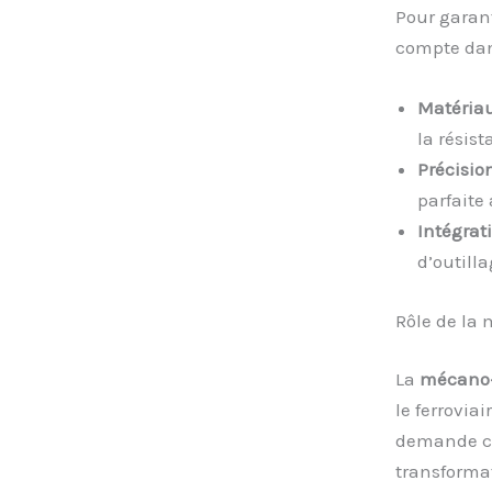
Pour garant
compte dan
Matériau
la résist
Précisio
parfaite
Intégrat
d’outilla
Rôle de la
La
mécano
le ferrovia
demande cr
transformat