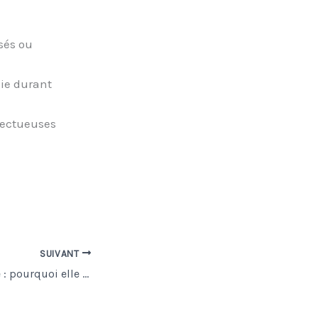
sés ou
ie durant
pectueuses
SUIVANT
Barre anti-panique : pourquoi elle est obligatoire sur les portes de secours ?