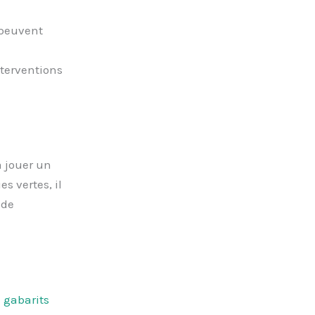
 peuvent
nterventions
a jouer un
s vertes, il
 de
 gabarits