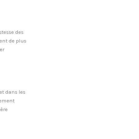
stesse des
ent de plus
er
et dans les
tement
ère