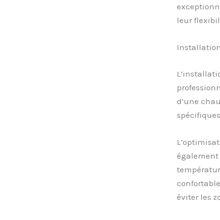
exceptionne
leur flexibi
Installati
L’installa
professionn
d’une chau
spécifiques
L’optimisat
également e
température
confortable
éviter les z