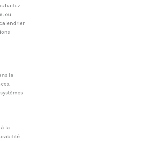
souhaitez-
e, ou
calendrier
ions
ans la
aces,
 systèmes
 à la
urabilité