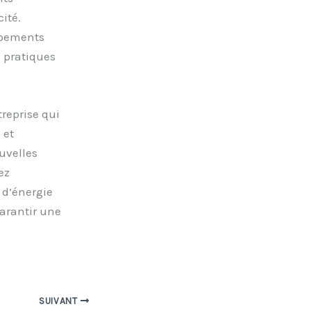
ité.
ipements
s pratiques
reprise qui
 et
uvelles
ez
 d’énergie
garantir une
SUIVANT