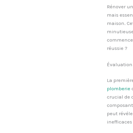
Rénover un
mais essent
maison. Ce
minutieuse 
commencer e
réussie ?
Évaluation 
La première
plomberie
c
crucial de 
composants
peut révéle
inefficaces