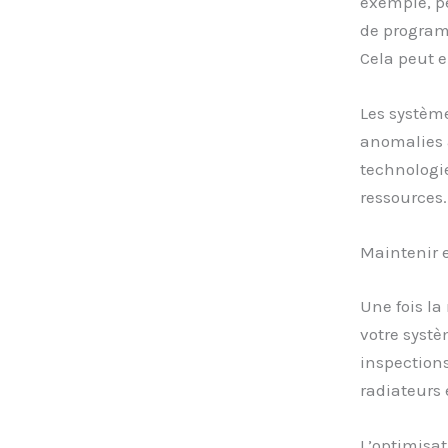
exemple, pe
de program
Cela peut e
Les système
anomalies 
technologie
ressources.
Maintenir e
Une fois la
votre syst
inspections
radiateurs 
L’optimisat