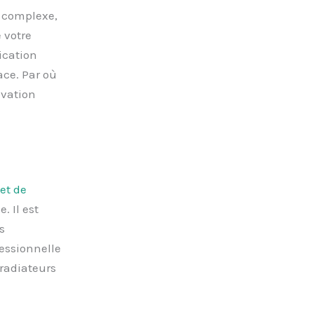
e complexe,
 votre
ication
ace. Par où
ovation
et de
. Il est
s
essionnelle
 radiateurs