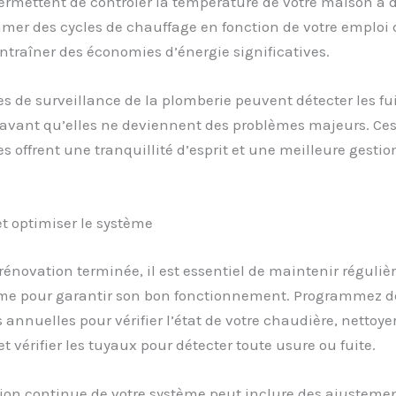
rmettent de contrôler la température de votre maison à d
mer des cycles de chauffage en fonction de votre emploi
ntraîner des économies d’énergie significatives.
s de surveillance de la plomberie peuvent détecter les fui
avant qu’elles ne deviennent des problèmes majeurs. Ce
s offrent une tranquillité d’esprit et une meilleure gestio
t optimiser le système
 rénovation terminée, il est essentiel de maintenir réguli
ème pour garantir son bon fonctionnement. Programmez d
 annuelles pour vérifier l’état de votre chaudière, nettoyer
et vérifier les tuyaux pour détecter toute usure ou fuite.
ion continue de votre système peut inclure des ajusteme