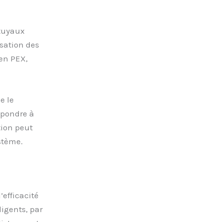
 tuyaux
isation des
en PEX,
e le
épondre à
tion peut
stème.
efficacité
igents, par