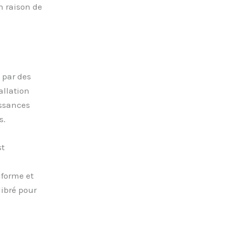
n raison de
 par des
tallation
issances
s.
st
iforme et
libré pour