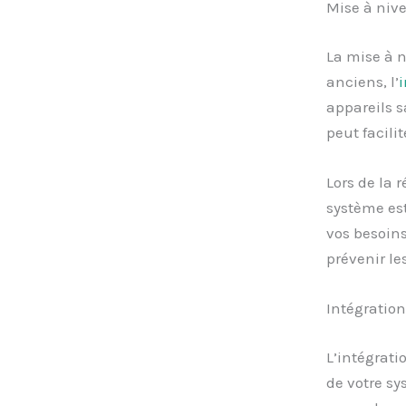
Mise à niv
La mise à 
anciens, l’
i
appareils s
peut facilit
Lors de la 
système est
vos besoins
prévenir le
Intégration
L’intégrati
de votre sy