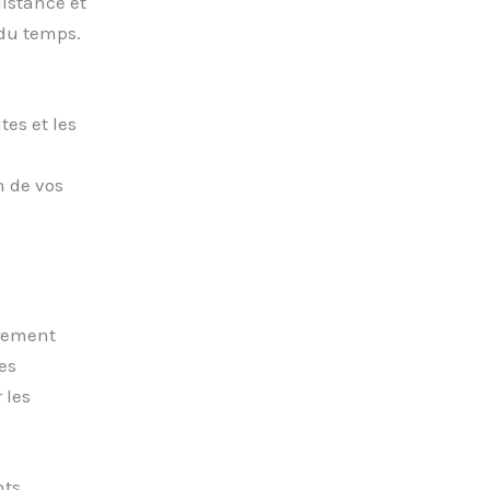
istance et
 du temps.
tes et les
s
n de vos
èrement
es
 les
nts