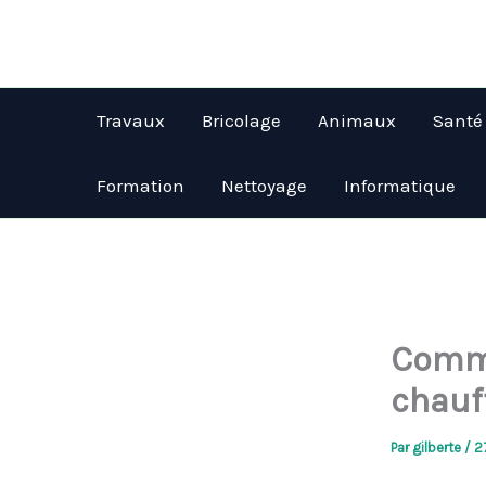
Aller
au
contenu
Travaux
Bricolage
Animaux
Santé
Formation
Nettoyage
Informatique
Comme
chauf
Par
gilberte
/
2