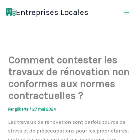
Aller
Entreprises Locales
au
contenu
Comment contester les
travaux de rénovation non
conformes aux normes
contractuelles ?
Par
gilberte
/
27 mai 2024
Les travaux de rénovation sont parfois source de
stress et de préoccupations pour les propriétaires,
surtout lorsqu’ils ne sont pas conformes aux