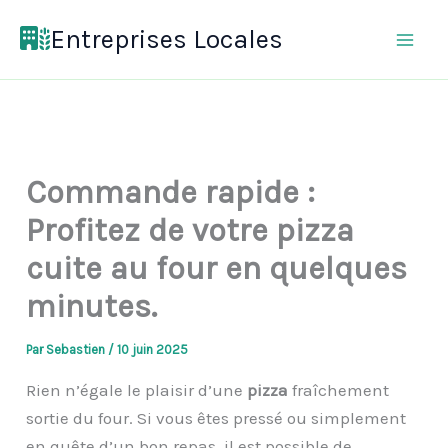
Aller
Entreprises Locales
au
contenu
Commande rapide :
Profitez de votre pizza
cuite au four en quelques
minutes.
Par
Sebastien
/
10 juin 2025
Rien n’égale le plaisir d’une
pizza
fraîchement
sortie du four. Si vous êtes pressé ou simplement
en quête d’un bon repas, il est possible de