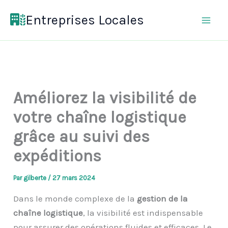
Aller
Entreprises Locales
au
contenu
Améliorez la visibilité de
votre chaîne logistique
grâce au suivi des
expéditions
Par
gilberte
/
27 mars 2024
Dans le monde complexe de la
gestion de la
chaîne logistique
, la visibilité est indispensable
pour assurer des opérations fluides et efficaces. Le