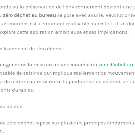
de où la préservation de l’environnement devient une pr
du
zéro déchet au bureau
se pose avec acuité. Révolutionn
uotidiennes est-il vraiment réalisable ou reste-t-il un do
 explore cette aspiration ambitieuse et ses implications.
 le concept de zéro déchet
longer dans la mise en œuvre concrète du
zéro déchet au
nsable de saisir ce qu’implique réellement ce mouvement.
est de réduire au maximum la production de déchets en a
nts durables.
zéro déchet
 de zéro déchet repose sur plusieurs principes fondament
 :