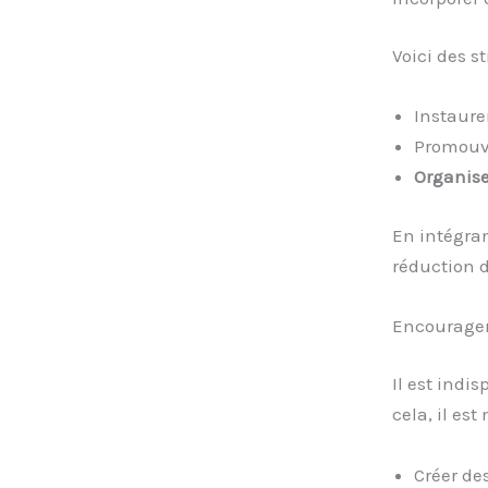
Voici des s
Instaure
Promouvo
Organiser
En intégran
réduction d
Encourager
Il est indi
cela, il est
Créer de