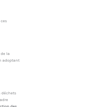
 ces
 de la
en adoptant
s déchets
cadre
ction des