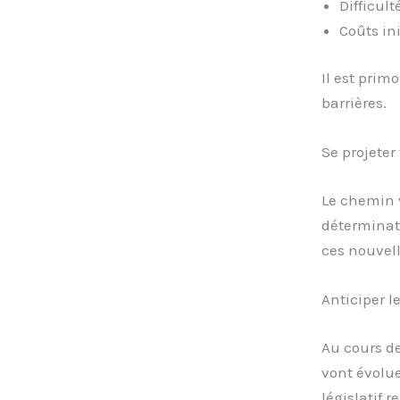
Difficult
Coûts in
Il est prim
barrières.
Se projeter
Le chemin v
déterminati
ces nouvel
Anticiper l
Au cours d
vont évolue
législatif 