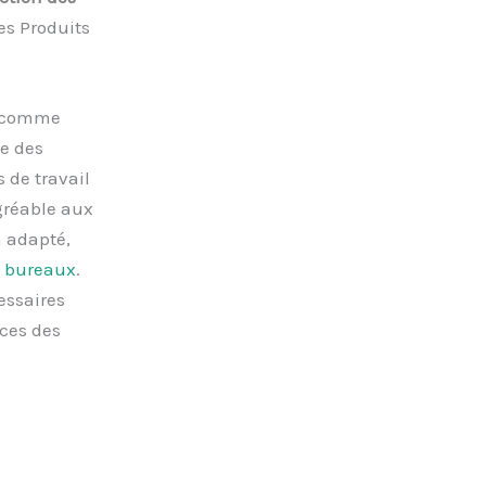
des Produits
i comme
le des
 de travail
gréable aux
n adapté,
e bureaux
.
essaires
nces des