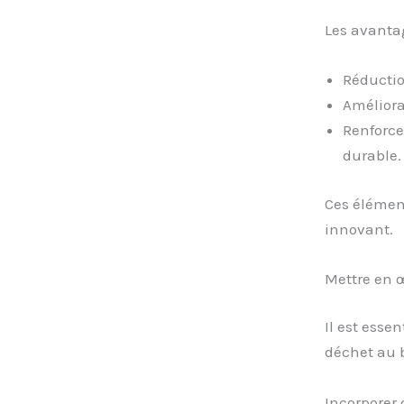
Les avantag
Réductio
Améliora
Renforce
durable.
Ces élément
innovant.
Mettre en 
Il est esse
déchet au b
Incorporer 