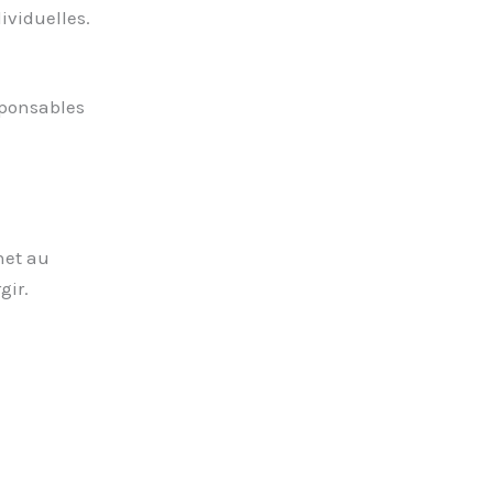
ividuelles.
sponsables
het au
gir.
: