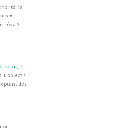
iorité, la
er nos
ux rêve ?
 bureau
, il
 L’objectif
doptant des
aux,