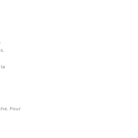
.
s.
 la
che. Pour