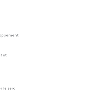
eloppement
f et
r le zéro