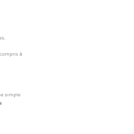
es.
 compris à
ne simple
a