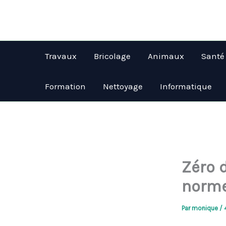
Aller
au
contenu
Travaux
Bricolage
Animaux
Santé
Formation
Nettoyage
Informatique
Zéro 
norme
Par
monique
/