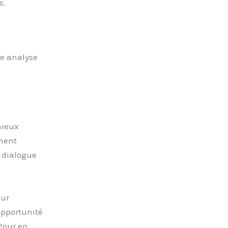
s.
ne analyse
mieux
ement
 dialogue
our
opportunité
Pour en