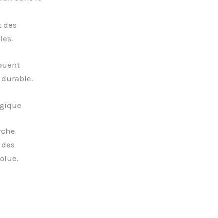
t des
les.
jouent
 durable.
ogique
rche
 des
olue.