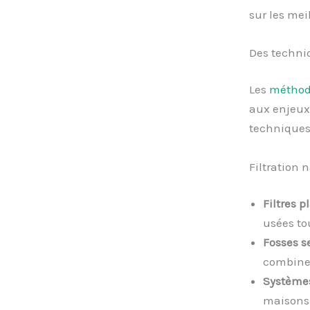
sur les mei
Des techni
Les
méthode
aux enjeux
techniques
Filtration 
Filtres p
usées to
Fosses s
combine 
Systèmes
maisons 