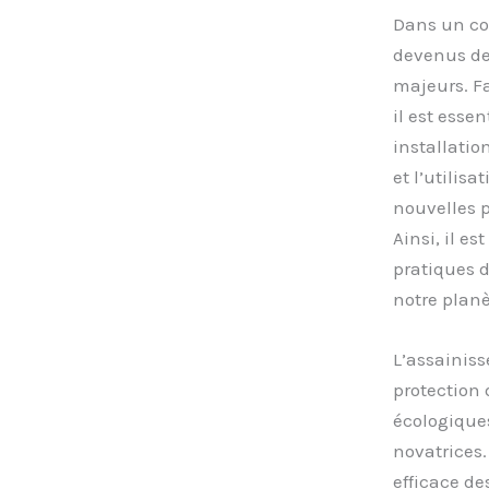
Dans un co
devenus des
majeurs. Fa
il est esse
installatio
et l’utilis
nouvelles p
Ainsi, il e
pratiques d
notre planè
L’assainis
protection 
écologiques
novatrices.
efficace de