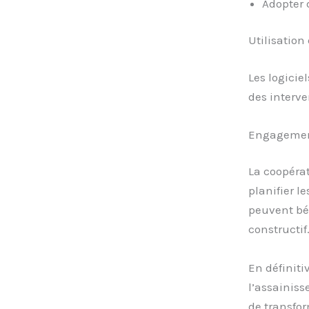
Adopter 
Utilisation
Les logicie
des interve
Engagement
La coopérat
planifier l
peuvent bén
constructif
En définiti
l’assainis
de transfo