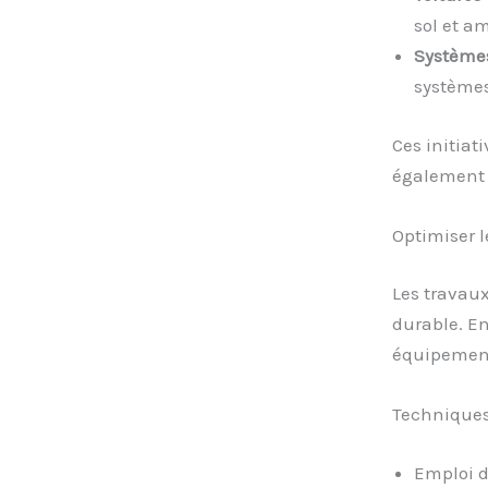
sol et am
Systèmes
systèmes
Ces initiat
également 
Optimiser 
Les travau
durable. En
équipements
Techniques
Emploi d