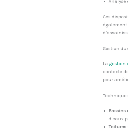
Analyse 
Ces disposi
également 
d’assainis
Gestion dur
La
gestion 
contexte d
pour amélio
Techniques 
Bassins d
d’eaux p
Toitures 