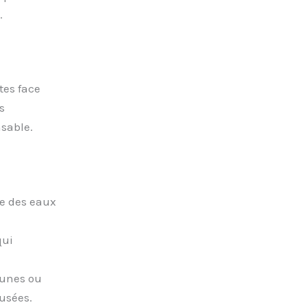
.
tes face
s
sable.
ce des eaux
qui
unes ou
usées.