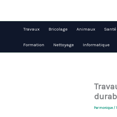
Aller
au
contenu
Travaux
Bricolage
Animaux
Santé
Formation
Nettoyage
Informatique
Trava
durab
Par
monique
/