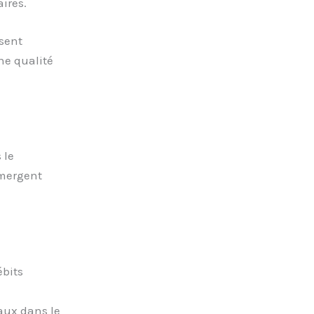
ires.
sent
ne qualité
 le
émergent
ébits
eaux dans le