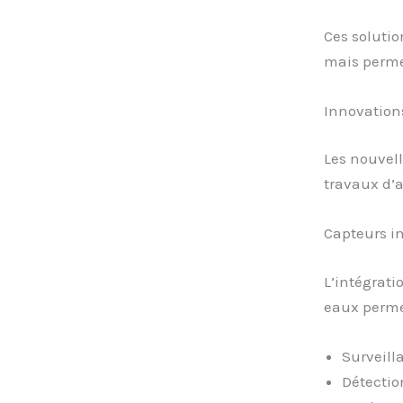
Ces solutio
mais perme
Innovation
Les nouvell
travaux d’a
Capteurs in
L’intégrati
eaux permet
Surveill
Détectio