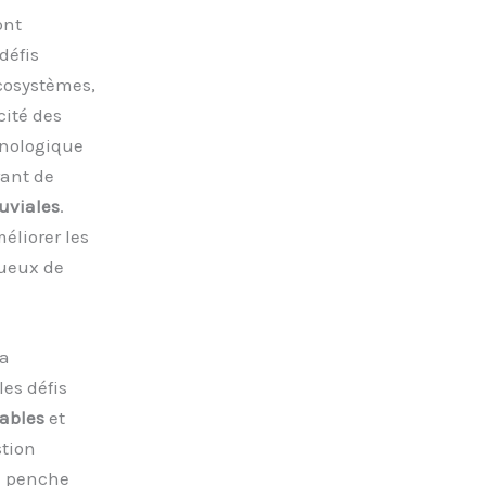
ont
défis
cosystèmes,
cité des
hnologique
rant de
uviales
.
éliorer les
tueux de
la
es défis
ables
et
stion
se penche