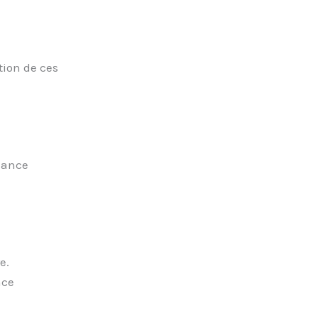
tion de ces
nance
e.
nce