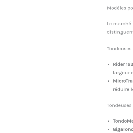
Modèles po
Le marché r
distinguent
Tondeuses p
Rider 12
largeur 
MicroTra
réduire l
Tondeuses 
TondoMa
GigaTon