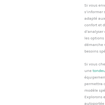
Si vous en
s’informer 
adapté au
confort et d
d’analyser 
les options
démarche v
besoins spé
Si vous ch
une
tondeu
équipement
permettra d
modèle spéc
Explorons e
autoportée 