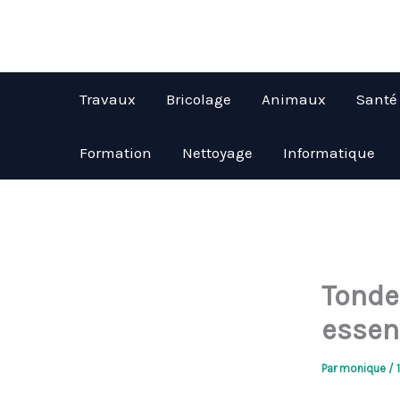
Aller
au
contenu
Travaux
Bricolage
Animaux
Santé
Formation
Nettoyage
Informatique
Tonde
essen
Par
monique
/