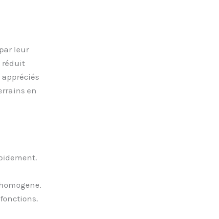
par leur
 réduit
 appréciés
errains en
apidement.
e homogene.
 fonctions.