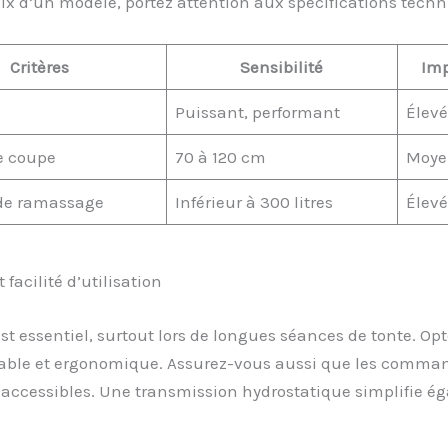
ix d’un modèle, portez attention aux spécifications techn
Critères
Sensibilité
Im
Puissant, performant
Élev
e coupe
70 à 120 cm
Moye
de ramassage
Inférieur à 300 litres
Élev
t facilité d’utilisation
st essentiel, surtout lors de longues séances de tonte. Op
table et ergonomique. Assurez-vous aussi que les comman
accessibles. Une transmission hydrostatique simplifie é