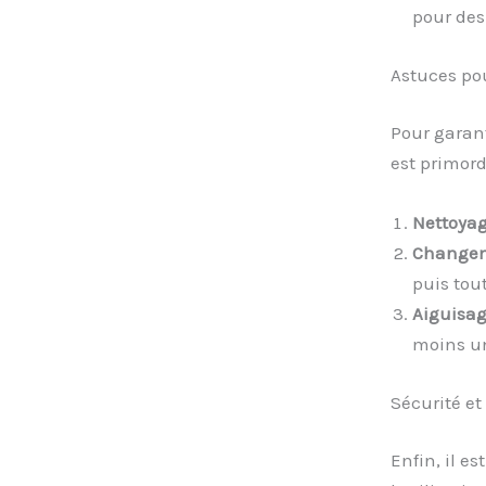
pour des
Astuces pou
Pour garant
est primor
Nettoya
Changem
puis tou
Aiguisag
moins un
Sécurité et
Enfin, il es