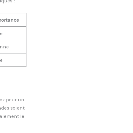
iques :
portance
ée
nne
ée
tez pour un
des soient
galement le