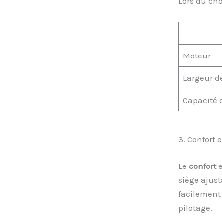
Lors du cho
Moteur
Largeur d
Capacité 
3. Confort e
Le
confort
e
siège ajus
facilement 
pilotage.