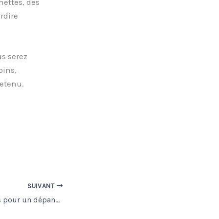
nettes, des
rdire
us serez
oins,
retenu.
SUIVANT
Solutions efficaces pour un dépannage électrique durable