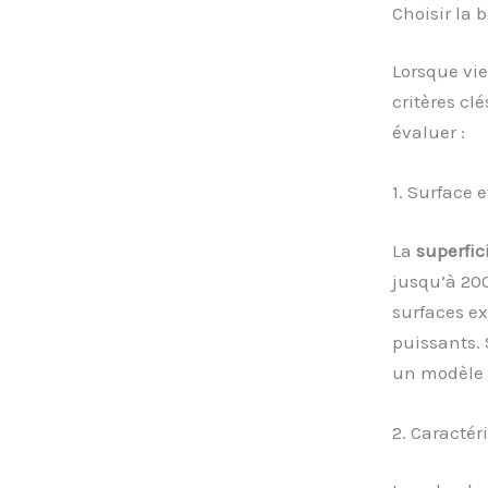
Choisir la 
Lorsque vi
critères cl
évaluer :
1. Surface 
La
superfic
jusqu’à 20
surfaces e
puissants. 
un modèle 
2. Caractér