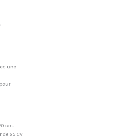
e
vec une
 pour
20 cm.
r de 25 CV