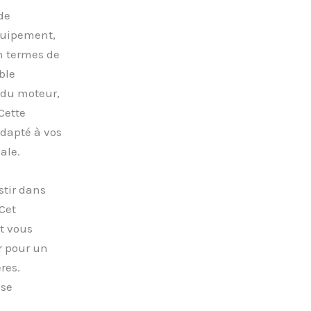
 de
quipement,
n termes de
ble
 du moteur,
Cette
dapté à vos
ale.
stir dans
Cet
t vous
r pour un
res.
use