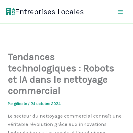
Aller
Entreprises Locales
au
contenu
Tendances
technologiques : Robots
et IA dans le nettoyage
commercial
Par
gilberte
/
24 octobre 2024
Le secteur du nettoyage commercial connaît une
véritable révolution grâce aux innovations
technologiques. Les robots et l’intelligence