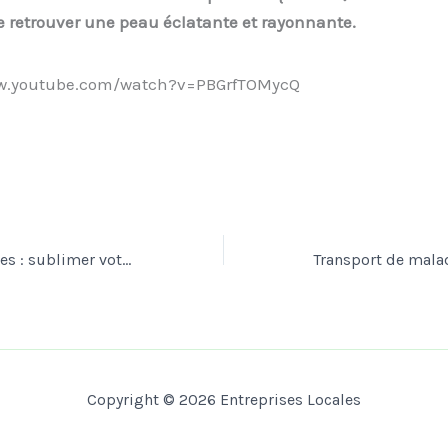
e retrouver une peau éclatante et rayonnante.
ww.youtube.com/watch?v=PBGrfTOMycQ
Mèches lumineuses : sublimer votre chevelure sans l’abîmer
Copyright © 2026 Entreprises Locales