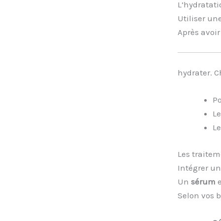
L’hydratati
Utiliser u
Après avoir 
hydrater. C
Po
Le
Le
Les traite
Intégrer un
Un
sérum
e
Selon vos b