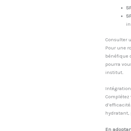
S
S
in
Consulter u
Pour une ro
bénéfique 
pourra vous
institut.
Intégratio
Complétez 
d’efficacité
hydratant, 
En adoptant