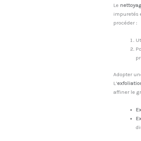
Le
nettoya
impuretés e
procéder :
Ut
Po
pr
Adopter une
L’
exfoliatio
affiner le 
Ex
Ex
di