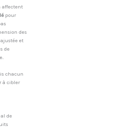
 affectent
lé
pour
pas
hension des
ajustée et
es de
e.
ais chacun
 à cibler
ial de
uits