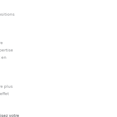
sitions
re
pertise
t en
e plus
effet
isez votre