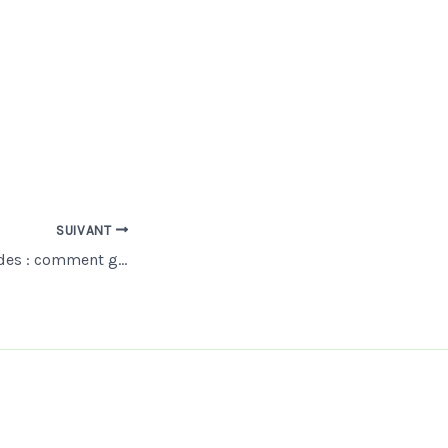
SUIVANT
Transport de malades : comment garantir sécurité et confort pour les patients ?