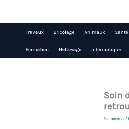
Aller
au
contenu
Travaux
Bricolage
Animaux
Santé
Formation
Nettoyage
Informatique
Soin 
retro
Par
monique
/