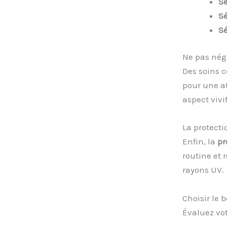
S
S
Sé
Ne pas négl
Des soins 
pour une at
aspect vivif
La protecti
Enfin, la
pr
routine et 
rayons UV.
Choisir le 
Évaluez vot