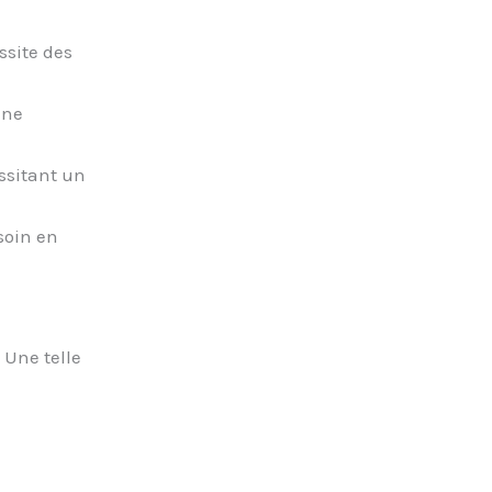
ssite des
une
ssitant un
soin en
 Une telle