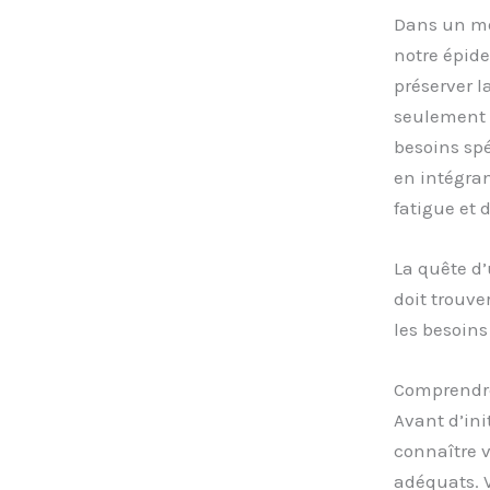
Dans un mon
notre épide
préserver l
seulement 
besoins spé
en intégran
fatigue et 
La quête d
doit trouve
les besoins
Comprendre
Avant d’ini
connaître 
adéquats. V