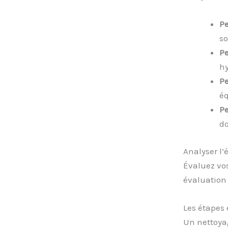
Pe
so
P
hy
P
éq
Pe
do
Analyser l’
Évaluez vos
évaluation 
Les étapes 
Un nettoya