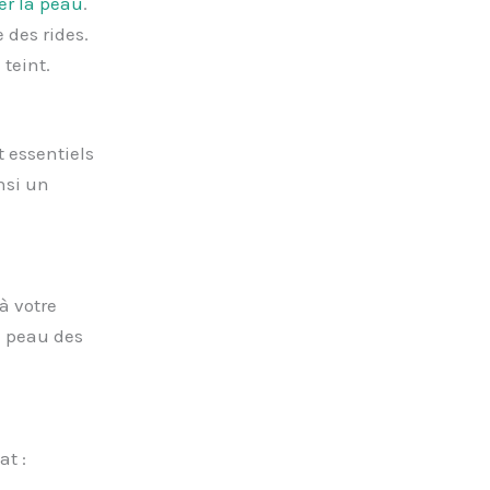
er la peau
.
 des rides.
teint.
 essentiels
nsi un
à votre
e peau des
t :