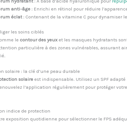
érum hydratant
: À base d’acide hyaluronique pour
repulp
érum anti-âge
: Enrichi en rétinol pour réduire l’apparence
rum éclat
: Contenant de la vitamine C pour dynamiser le 
iger les soins ciblés
comme le
contour des yeux
et les masques hydratants sont
tention particulière à des zones vulnérables, assurant ai
ié.
on solaire : la clé d’une peau durable
otection solaire
est indispensable. Utilisez un SPF adapté 
renouvelez l’application régulièrement pour protéger votr
bon indice de protection
re exposition quotidienne pour sélectionner le FPS adéqua