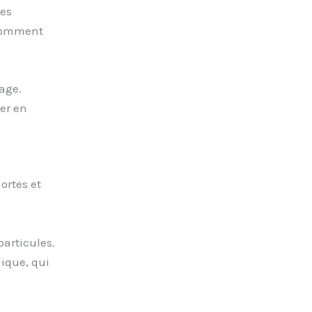
les
 comment
age.
er en
ortes et
articules.
ique, qui