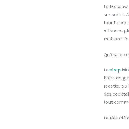
Le Moscow M
sensoriel. 
touche de p
allons expl
mettant l’a
Qu’est-ce 
Le
sirop
Mo
bière de gi
recette, qu
des cocktai
tout comme
Le rôle clé