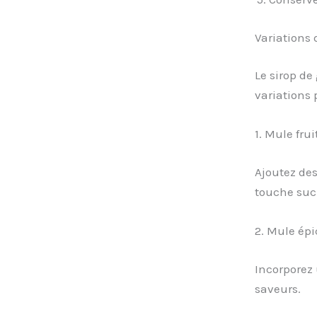
Variations 
Le sirop de
variations 
1. Mule frui
Ajoutez de
touche sucr
2. Mule épi
Incorporez 
saveurs.