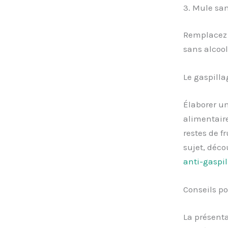
3. Mule san
Remplacez l
sans alcool
Le gaspilla
Élaborer un
alimentaire
restes de f
sujet, déc
anti-gaspi
Conseils po
La présent