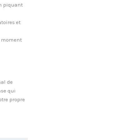
n piquant
toires et
un moment
nal de
nse qui
otre propre