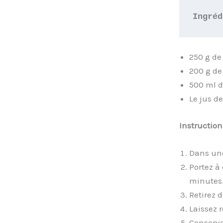
Ingréd
250 g de
200 g de
500 ml d
Le jus de
Instructions
Dans une
Portez à 
minutes
Retirez d
Laissez r
Conserve