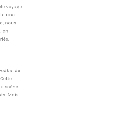
ble voyage
ute une
le, nous
, en
riés.
vodka, de
 Cette
la scène
nts. Mais