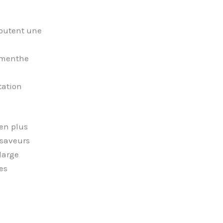
ajoutent une
e menthe
tation
en plus
 saveurs
large
es