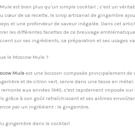
ule est bien plus qu’un simple cocktail ; c’est un vérita
Au cœur de sa recette, le sirop artisanal de gingembre ajo
eps et une profondeur de saveur inégalée. Dans cet artic
orer les différentes facettes de ce breuvage emblématique
ccent sur ses ingrédients, sa préparation et ses usages va
que le Moscow Mule ?
scow Mule
est une boisson composée principalement de 
ngembre et de citron vert, servie dans une tasse en métal.
i remonte aux années 1940, s’est rapidement imposée sur 
ls grâce à son goût rafraîchissant et ses arômes envoûta
nce par un ingrédient : le gingembre.
 du gingembre dans le cocktail