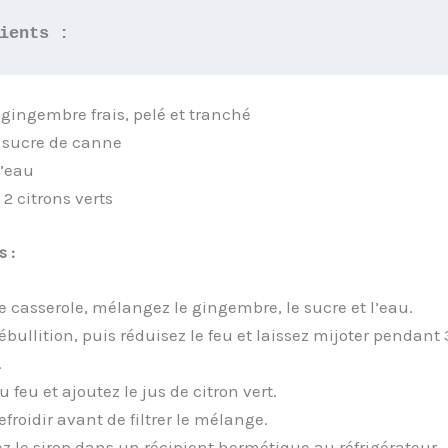
ients :
 gingembre frais, pelé et tranché
 sucre de canne
’eau
 2 citrons verts
 :
 casserole, mélangez le gingembre, le sucre et l’eau.
ébullition, puis réduisez le feu et laissez mijoter pendant
.
u feu et ajoutez le jus de citron vert.
efroidir avant de filtrer le mélange.
z le sirop dans un récipient hermétique au réfrigérateur.