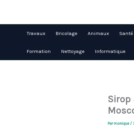
Aller
au
contenu
Travaux
Bricolage
Animaux
Santé
Formation
Nettoyage
Informatique
Sirop
Mosc
Par
monique
/