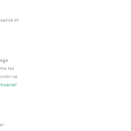
sante et
lage
mme les
ondir ce
rtisanal
er