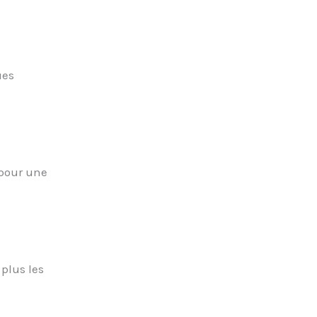
ues
 pour une
plus les