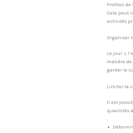
Profitez de
Cela peut i
activités p
Organiser l
Le jour J, 
matière de 
garder le c
Limiter la
Il est poss
quantités a
Détermi