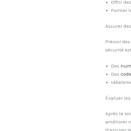
Offrir d
Former l
Assurer des
Prévoir des
sécurité es
Des
numé
Des
code
Idéalem
Évaluer les
Après la so
améliorer v
d’assurer l