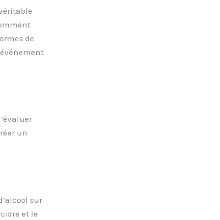
véritable
 Comment
normes de
un événement
 d’évaluer
créer un
’alcool sur
cidre et le