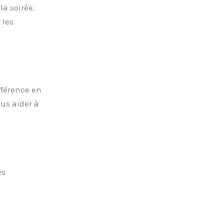
a soirée.
 les
fférence en
us aider à
es