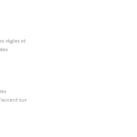
s règles et
 des
tes
l’accent sur