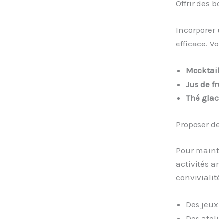
Offrir des 
Incorporer 
efficace. V
Mocktail
Jus de fr
Thé glac
Proposer d
Pour mainte
activités a
convivialit
Des jeux
Des ateli