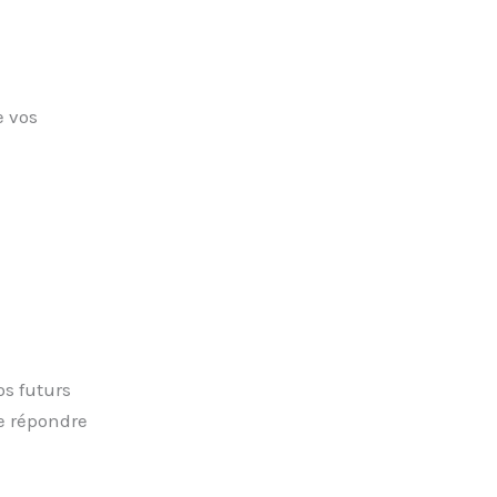
e vos
os futurs
de répondre