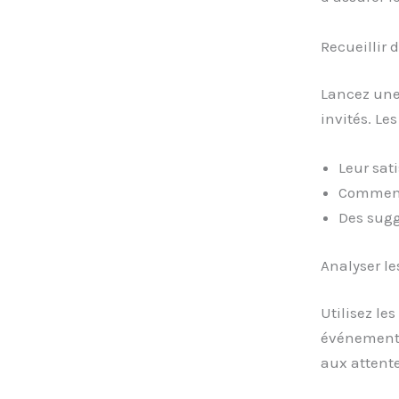
Recueillir 
Lancez une 
invités. Le
Leur sat
Comment 
Des sugg
Analyser le
Utilisez le
événements.
aux attente