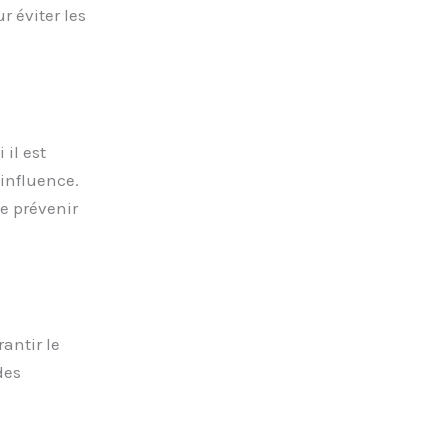
r éviter les
il est
influence.
e prévenir
antir le
des