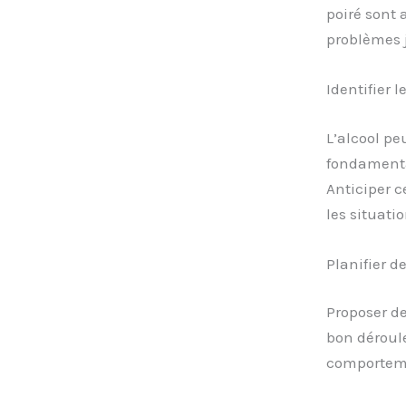
poiré sont a
problèmes j
Identifier 
L’alcool pe
fondamental
Anticiper 
les situati
Planifier d
Proposer de
bon déroul
comporteme