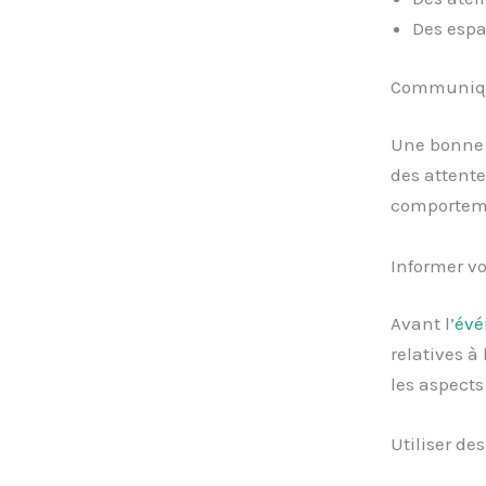
Des espa
Communique
Une bonne c
des attente
comporteme
Informer vo
Avant l’
év
relatives à
les aspects
Utiliser de