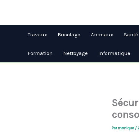
Aller
au
contenu
Travaux
Bricolage
Animaux
Santé
Formation
Nettoyage
Informatique
Sécuri
conso
Par
monique
/