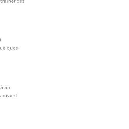
traîner des
t
quelques-
à air
 peuvent