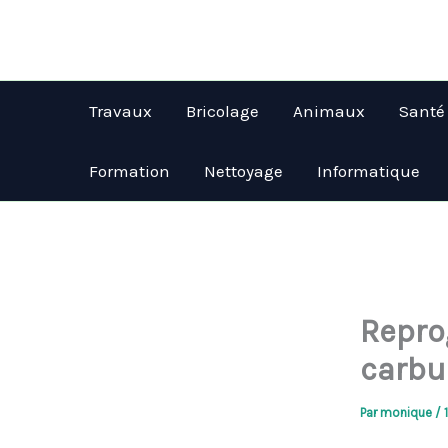
Aller
au
contenu
Travaux
Bricolage
Animaux
Santé
Formation
Nettoyage
Informatique
Repro
carbur
Par
monique
/