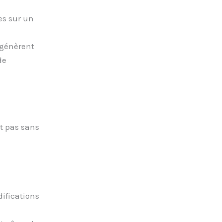
es sur un
 génèrent
de
t pas sans
difications