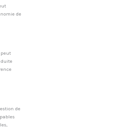
eut
conomie de
 peut
nduite
érence
estion de
apables
les,