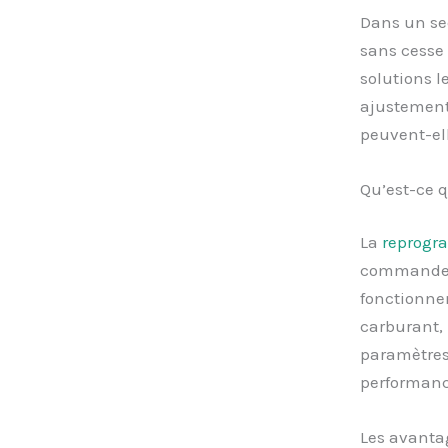
Dans un sec
sans cesse 
solutions l
ajustement
peuvent-el
Qu’est-ce 
La
reprogr
commande é
fonctionnem
carburant, 
paramètres,
performanc
Les avanta