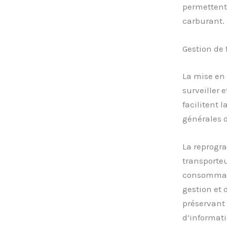
permettent 
carburant.
Gestion de f
La mise en 
surveiller 
facilitent 
générales d
La reprogr
transporteu
consommati
gestion et 
préservant 
d’informati