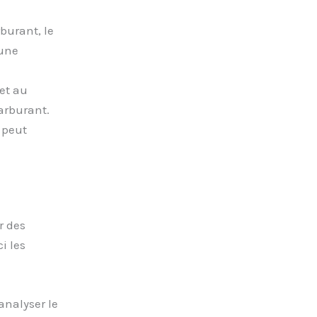
burant, le
 une
et au
arburant.
 peut
r des
i les
analyser le