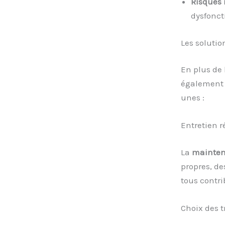
Risques 
dysfonct
Les solutio
En plus de
également 
unes :
Entretien r
La
mainten
propres, de
tous contr
Choix des t