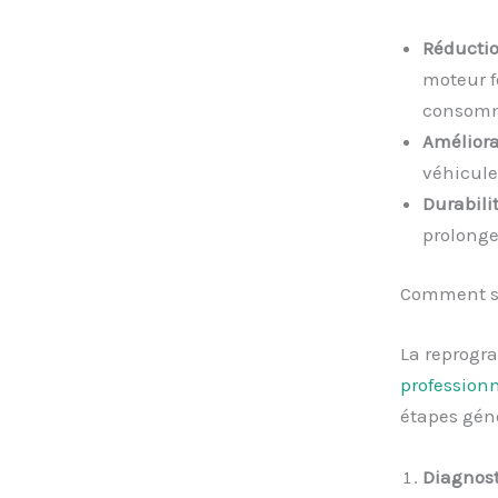
Réductio
moteur f
consomm
Améliora
véhicule
Durabilit
prolonger
Comment se
La reprogra
profession
étapes géné
Diagnost