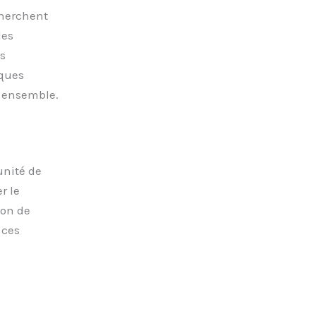
cherchent
les
s
ques
e ensemble.
unité de
r le
ion de
 ces