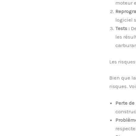
moteur e
Reprogr
logiciel
Tests :
De
les résu
carburan
Les risques
Bien que l
risques. Vo
Perte de 
construc
Problème
respecte