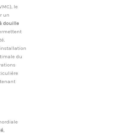
VMC), le
r un
à douille
permettent
té.
installation
ptimale du
rations
iculière
 tenant
mordiale
ié
,