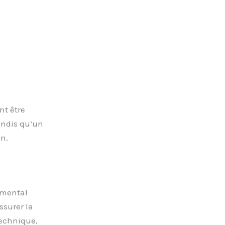
nt être
tandis qu’un
n.
amental
ssurer la
technique,