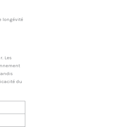
e longévité
r. Les
ionnement
tandis
icacité du