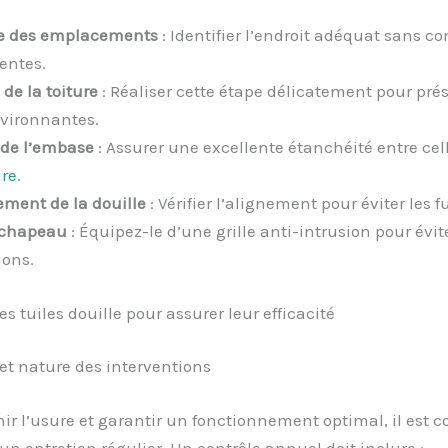
e des emplacements
: Identifier l’endroit adéquat sans co
entes.
de la toiture
: Réaliser cette étape délicatement pour prés
nvironnantes.
 de l’embase
: Assurer une excellente étanchéité entre cell
re
.
ment de la douille
: Vérifier l’alignement pour éviter les fu
 chapeau
: Équipez-le d’une grille anti-intrusion pour évite
ions.
es tuiles douille pour assurer leur efficacité
et nature des interventions
ir l’usure et garantir un fonctionnement optimal, il est c
 un entretien régulier. Un contrôle annuel doit inclure :