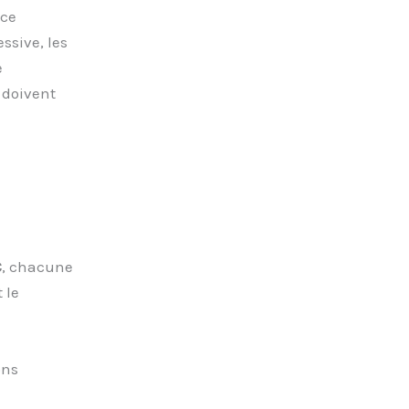
 ce
ssive, les
e
e doivent
C
, chacune
 le
ons