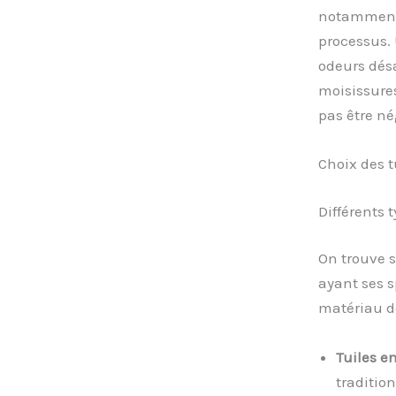
notamment
processus. 
odeurs désa
moisissures.
pas être né
Choix des 
Différents t
On trouve 
ayant ses s
matériau de
Tuiles en
tradition