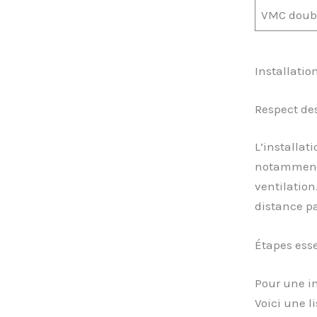
VMC doubl
Installatio
Respect de
L’installat
notamment
ventilation
distance pa
Étapes ess
Pour une in
Voici une li