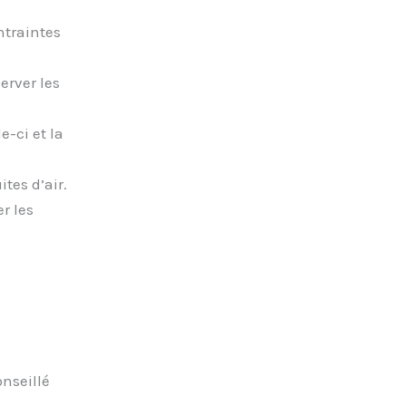
ntraintes
erver les
e-ci et la
ites d’air.
r les
onseillé