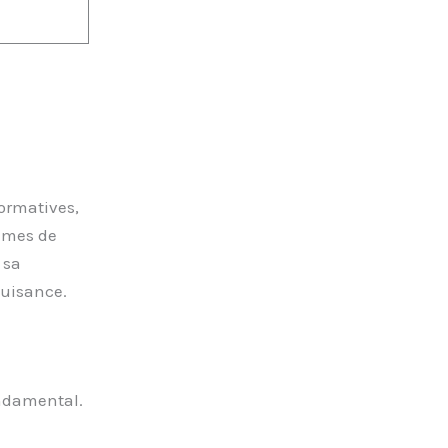
ormatives,
tèmes de
 sa
nuisance.
ondamental.