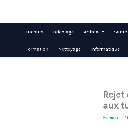
Aller
au
contenu
Travaux
Bricolage
Animaux
Santé
Formation
Nettoyage
Informatique
Rejet 
aux tu
Par
monique
/