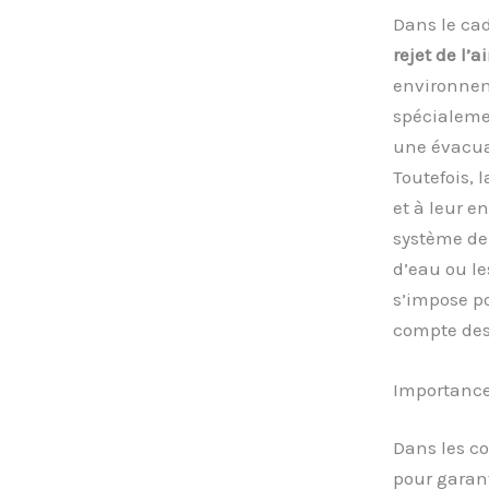
Dans le cad
rejet de l’ai
environneme
spécialemen
une évacuat
Toutefois, 
et à leur e
système de 
d’eau ou le
s’impose p
compte des 
Importance 
Dans les co
pour garant