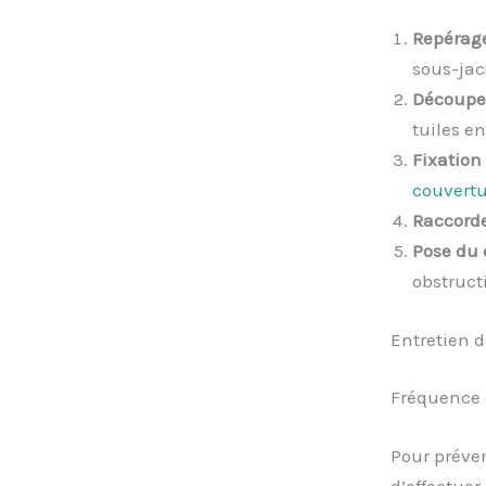
Repérag
sous-jac
Découpe 
tuiles e
Fixation
couvertu
Raccorde
Pose du
obstruct
Entretien d
Fréquence 
Pour préven
d’effectuer