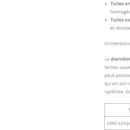
Tuiles e
homogèn
Tuiles c
et résist
Dimensionn
Le
diamètre
tailles us
peut provoq
qu’un sur-d
système. Vo
VMC simpl