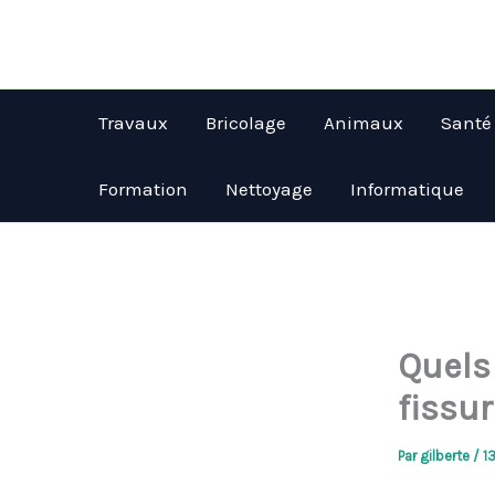
Aller
au
contenu
Travaux
Bricolage
Animaux
Santé
Formation
Nettoyage
Informatique
Quels
fissur
Par
gilberte
/
1