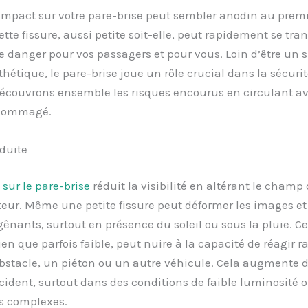
impact sur votre pare-brise peut sembler anodin au premi
ette fissure, aussi petite soit-elle, peut rapidement se tra
e danger pour vos passagers et pour vous. Loin d’être un 
hétique, le pare-brise joue un rôle crucial dans la sécurit
Découvrons ensemble les risques encourus en circulant a
ndommagé.
éduite
 sur le pare-brise
réduit la visibilité en altérant le champ 
eur. Même une petite fissure peut déformer les images et
 gênants, surtout en présence du soleil ou sous la pluie. Ce
 bien que parfois faible, peut nuire à la capacité de réagir
bstacle, un piéton ou un autre véhicule. Cela augmente d
cident, surtout dans des conditions de faible luminosité o
 complexes.