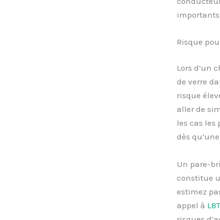
conducteur
importants
Risque pou
Lors d’un c
de verre da
risque élev
aller de si
les cas les
dès qu’une 
Un pare-bri
constitue u
estimez pas
appel à
LB
risques d’a