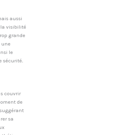
mais aussi
a visibilité
 trop grande
r une
nsi le
 sécurité.
s couvrir
 moment de
 suggérant
rer sa
ux