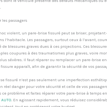
s dont le véhicule présente des défauts mécaniques ou e
.
r les passagers
hoc violent, un pare-brise fissuré peut se briser, projetant
ns l’habitacle. Les passagers, surtout ceux à l’avant, cou
é de blessures graves dues à ces projections. Ces blessur
mples coupures à des traumatismes plus graves, voire mor
 plus sévères. Il faut réparer ou remplacer un pare-brise
fissure apparaît, afin de garantir la sécurité de vos passa
se fissuré n’est pas seulement une imperfection esthétiqu
n réel danger pour votre sécurité et celle de vos passager
 ce problème et faites réparer votre pare-brise à temps en
T AUTO
. En agissant rapidement, vous réduisez considéra
ccident, tout en protégeant votre budget.