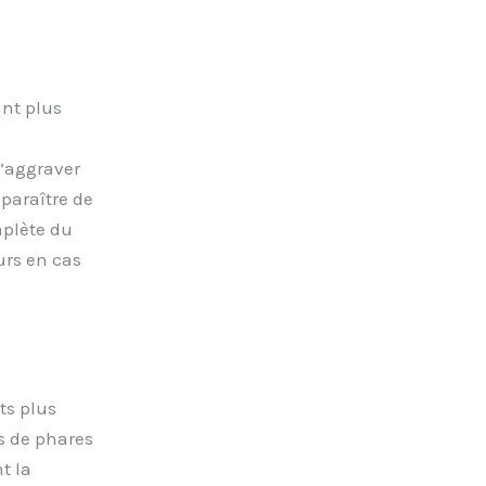
ant plus
s
d’aggraver
pparaître de
mplète du
urs en cas
ts plus
s de phares
t la