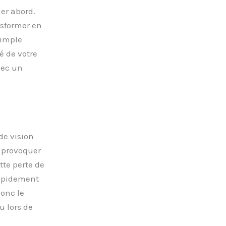
er abord.
nsformer en
simple
é de votre
vec un
de vision
 provoquer
tte perte de
 rapidement
onc le
u lors de