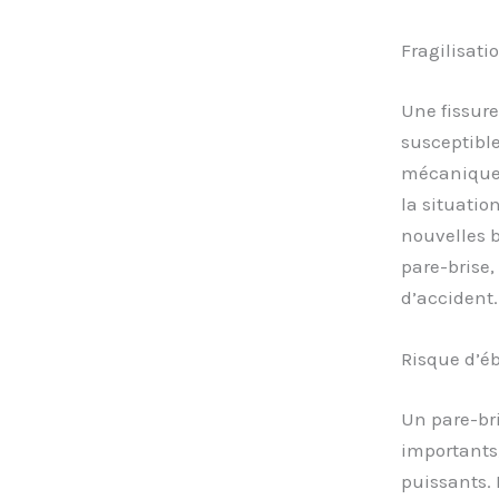
Fragilisati
Une fissure
susceptible
mécaniques
la situation
nouvelles b
pare-brise
d’accident.
Risque d’é
Un pare-bri
importants
puissants. 