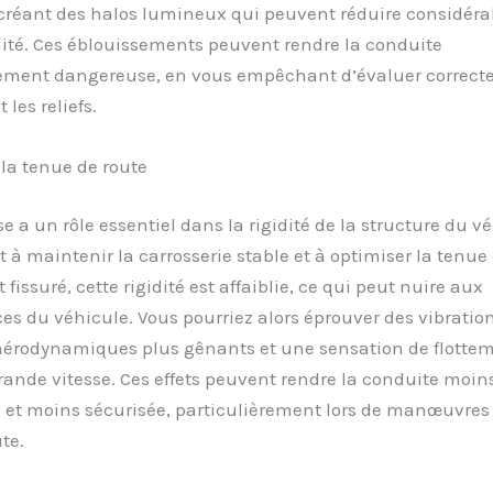
 créant des halos lumineux qui peuvent réduire considér
ilité. Ces éblouissements peuvent rendre la conduite
rement dangereuse, en vous empêchant d’évaluer correct
 les reliefs.
la tenue de route
se a un rôle essentiel dans la rigidité de la structure du v
 à maintenir la carrosserie stable et à optimiser la tenue 
t fissuré, cette rigidité est affaiblie, ce qui peut nuire aux
s du véhicule. Vous pourriez alors éprouver des vibratio
 aérodynamiques plus gênants et une sensation de flottem
rande vitesse. Ces effets peuvent rendre la conduite moin
 et moins sécurisée, particulièrement lors de manœuvres
te.