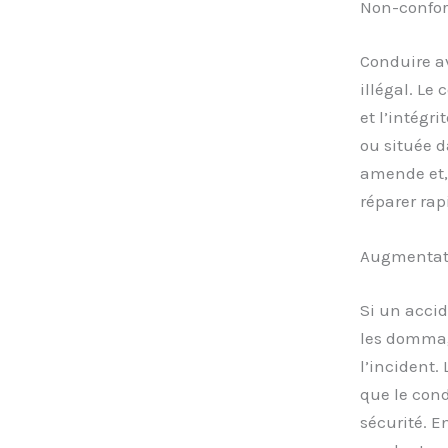
Non-confor
Conduire a
illégal. Le
et l’intégr
ou située 
amende et, 
réparer rap
Augmentati
Si un accid
les dommage
l’incident.
que le cond
sécurité. E