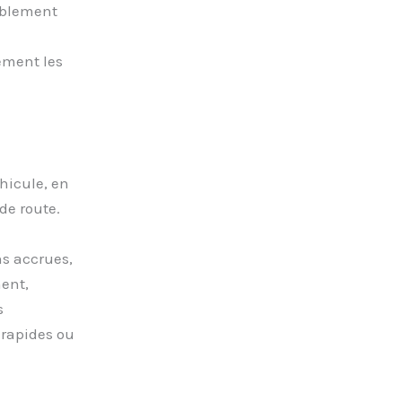
ablement
ement les
éhicule, en
de route.
ns accrues,
ent,
s
 rapides ou