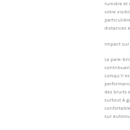
lumière et
votre visib
particuliè
distances et
Impact sur 
Le pare-bri
contribuant
Lorsqu’il es
performance
des bruits
surtout à g
confortable
sur autorou