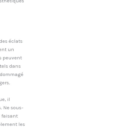
sthétiques
 des éclats
rent un
es peuvent
tels dans
 endommagé
gers.
e, il
s. Ne sous-
 faisant
blement les