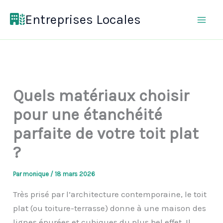
Aller
Entreprises Locales
au
contenu
Quels matériaux choisir
pour une étanchéité
parfaite de votre toit plat
?
Par
monique
/
18 mars 2026
Très prisé par l’architecture contemporaine, le toit
plat (ou toiture-terrasse) donne à une maison des
lignes épurées et cubiques du plus bel effet. Il