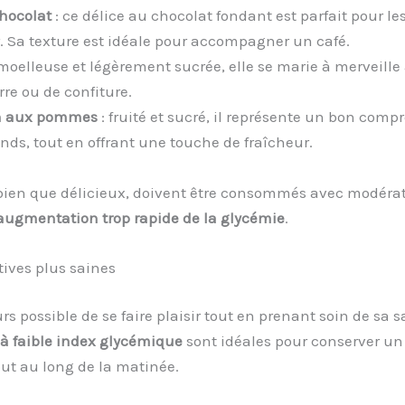
hocolat
: ce délice au chocolat fondant est parfait pour l
. Sa texture est idéale pour accompagner un café.
moelleuse et légèrement sucrée, elle se marie à merveille
re ou de confiture.
n aux pommes
: fruité et sucré, il représente un bon comp
ds, tout en offrant une touche de fraîcheur.
 bien que délicieux, doivent être consommés avec modéra
augmentation trop rapide de la glycémie
.
tives plus saines
urs possible de se faire plaisir tout en prenant soin de sa s
 à faible index glycémique
sont idéales pour conserver un
out au long de la matinée.