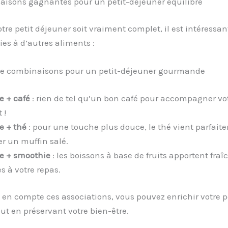
aisons gagnantes pour un petit-déjeuner équilibré
tre petit déjeuner soit vraiment complet, il est intéressan
ries à d’autres aliments :
de combinaisons pour un petit-déjeuner gourmande
e + café
: rien de tel qu’un bon café pour accompagner vo
 !
e + thé
: pour une touche plus douce, le thé vient parfait
r un muffin salé.
ie + smoothie
: les boissons à base de fruits apportent fraî
s à votre repas.
en compte ces associations, vous pouvez enrichir votre pe
ut en préservant votre bien-être.