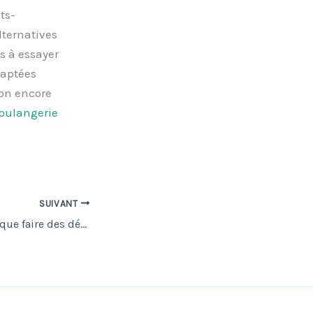
ts-
lternatives
s à essayer
daptées
ion encore
oulangerie
SUIVANT
Chantier terminé : que faire des débris de construction ?