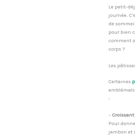
Le petit-dé
journée. C’
de sommeil
pour bien c
comment opt
corps ?
Les pâtisser
Certaines
p
emblématiqu
:
–
Croissant
Pour donner
jambon et 