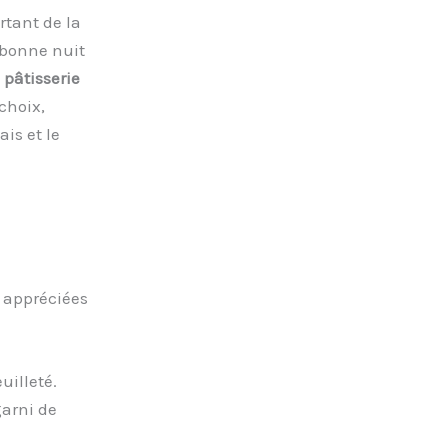
rtant de la
 bonne nuit
e
pâtisserie
choix,
is et le
s appréciées
uilleté.
garni de