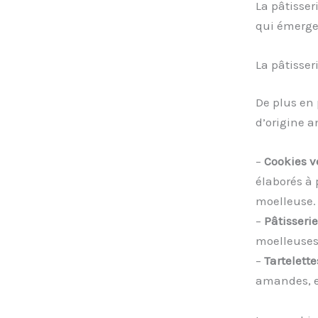
La pâtisser
qui émerge
La pâtisser
De plus en
d’origine a
–
Cookies 
élaborés à 
moelleuse.
–
Pâtisseri
moelleuses 
–
Tartelette
amandes, el