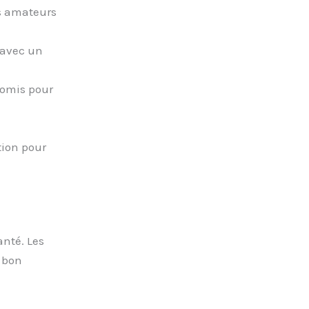
es amateurs
 avec un
romis pour
tion pour
anté. Les
 bon