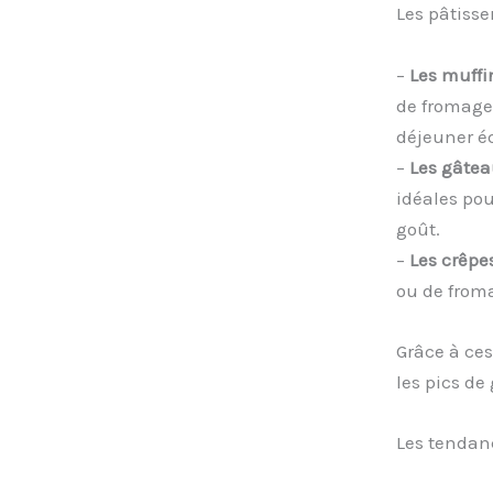
Les pâtisse
–
Les muffi
de fromage.
déjeuner éq
–
Les gâtea
idéales pou
goût.
–
Les crêpes
ou de froma
Grâce à ces
les pics de
Les tendan