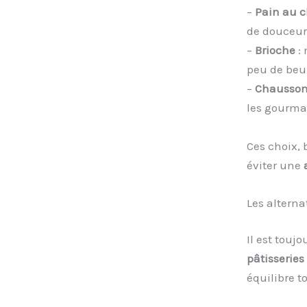
–
Pain au c
de douceur
–
Brioche
: 
peu de beur
–
Chausso
les gourman
Ces choix,
éviter une
Les alterna
Il est toujo
pâtisseries
équilibre t