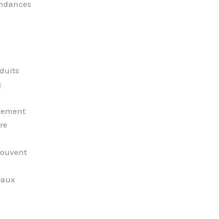
tendances
duits
:
alement
re
souvent
 aux