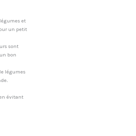
 légumes et
our un petit
eurs sont
 un bon
 de légumes
nde.
 en évitant