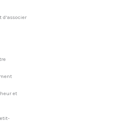
t d’associer
tre
ement
cheur et
tit-