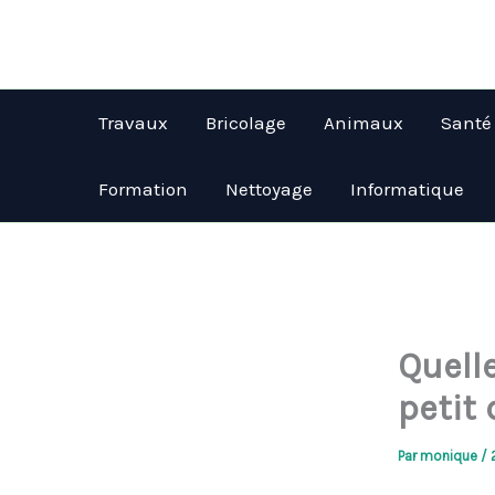
Aller
au
contenu
Travaux
Bricolage
Animaux
Santé
Formation
Nettoyage
Informatique
Quelle
petit
Par
monique
/