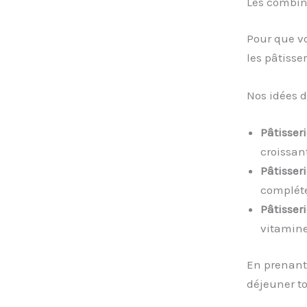
Les combin
Pour que vo
les pâtisse
Nos idées 
Pâtisseri
croissant
Pâtisseri
compléte
Pâtisser
vitamine
En prenant 
déjeuner to