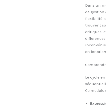
Dans un mo
de gestion 
flexibilité,
trouvent so
critiques, 
différence
inconvénien
en fonction
Comprendre 
Le cycle e
séquentiell
Ce modèle s
Expressi