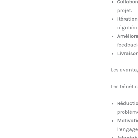
Collabora
projet.
Itération
régulièr
Améliora
feedback
Livraiso
Les avanta
Les bénéfic
Réductio
problèm
Motivati
l’engag
Adaptabil