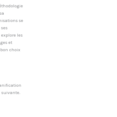
éthodologie
 sa
anisations se
 ses
 explore les
ges et
e bon choix
anification
 suivante.