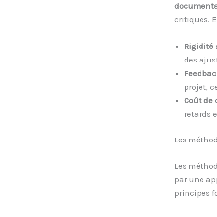
documenta
critiques. 
Rigidité 
des ajus
Feedback
projet, 
Coût de
retards e
Les méthode
Les méthode
par une app
principes 