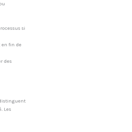
 ou
rocessus si
 en fin de
er des
 distinguent
. Les