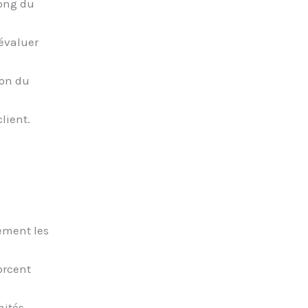
long du
’évaluer
ion du
client.
ement les
orcent
nités