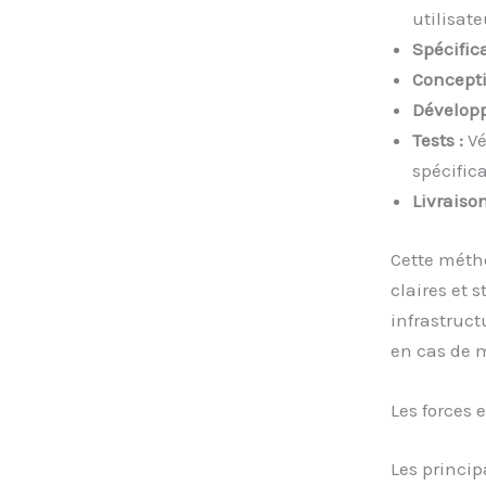
utilisate
Spécifica
Concepti
Dévelop
Tests :
Vé
spécifica
Livraison
Cette métho
claires et 
infrastruct
en cas de m
Les forces e
Les princip