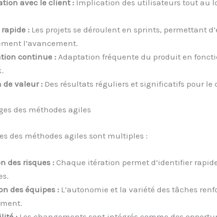
tion avec le client :
Implication des utilisateurs tout au 
 rapide :
Les projets se déroulent en sprints, permettant d
ement l’avancement.
tion continue :
Adaptation fréquente du produit en fonct
.
n de valeur :
Des résultats réguliers et significatifs pour le 
ges des méthodes agiles
es des méthodes agiles sont multiples :
n des risques :
Chaque itération permet d’identifier rapid
es.
on des équipes :
L’autonomie et la variété des tâches renf
ement.
ité :
Les changements sont intégrés comme des opportu