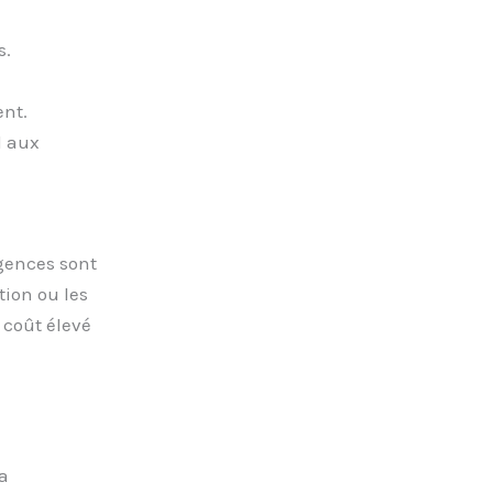
s.
nt.
d aux
gences sont
tion ou les
 coût élevé
a