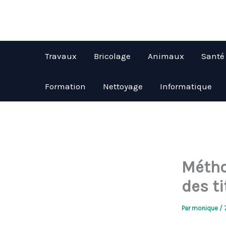
Aller
au
contenu
Travaux
Bricolage
Animaux
Santé
Formation
Nettoyage
Informatique
Métho
des ti
Par
monique
/