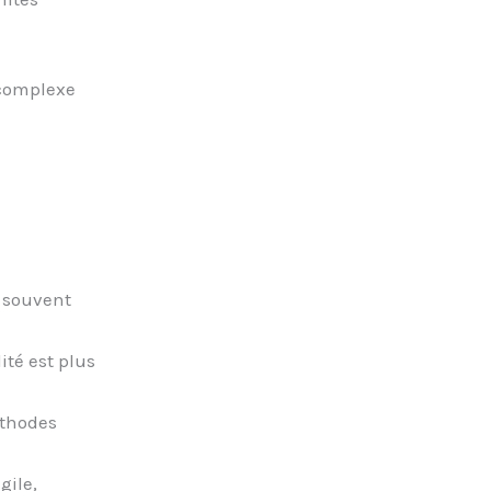
 complexe
t souvent
ité est plus
éthodes
gile,