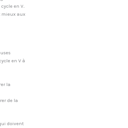
 cycle en V.
t mieux aux
euses
cycle en V à
er la
rer de la
qui doivent