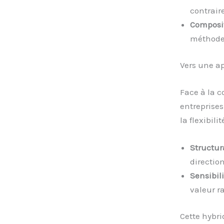
contraire
Composit
méthodes
Vers une a
Face à la c
entreprises
la flexibili
Structura
direction
Sensibil
valeur r
Cette hybri