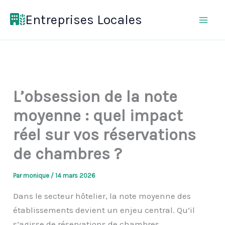
Aller
Entreprises Locales
au
contenu
L’obsession de la note
moyenne : quel impact
réel sur vos réservations
de chambres ?
Par
monique
/
14 mars 2026
Dans le secteur hôtelier, la note moyenne des
établissements devient un enjeu central. Qu’il
s’agisse de réservations de chambres,