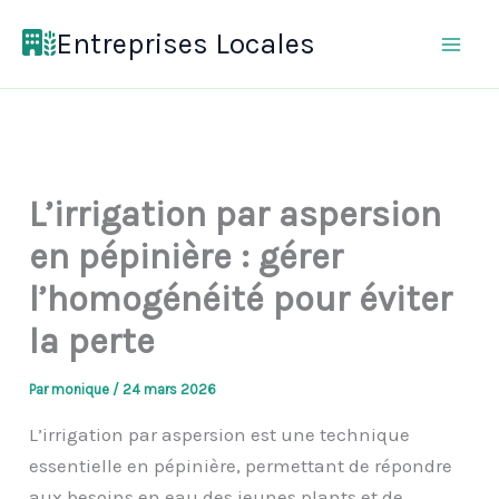
Aller
Entreprises Locales
au
contenu
L’irrigation par aspersion
en pépinière : gérer
l’homogénéité pour éviter
la perte
Par
monique
/
24 mars 2026
L’irrigation par aspersion est une technique
essentielle en pépinière, permettant de répondre
aux besoins en eau des jeunes plants et de