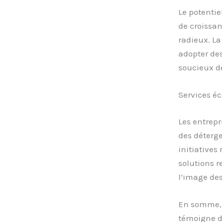
Le potentie
de croissan
radieux. La
adopter de
soucieux d
Services éc
Les entrepr
des déterg
initiative
solutions 
l’image de
En somme, 
témoigne d’