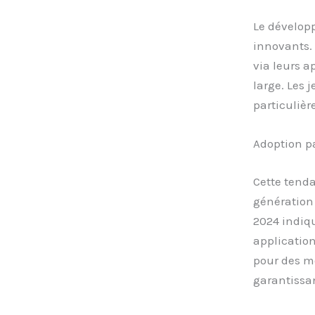
Le dévelo
innovants. 
via leurs a
large. Les j
particulièr
Adoption pa
Cette tenda
génération Z
2024 indiq
application
pour des mo
garantissan