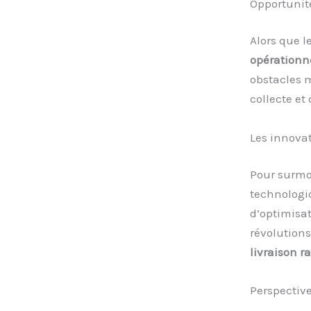
Opportunité
Alors que l
opérationn
obstacles m
collecte et
Les innovat
Pour surmon
technologiq
d’optimisat
révolutions
livraison r
Perspective