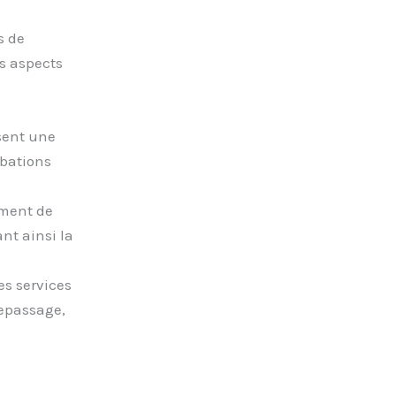
s de
s aspects
sent une
rbations
ment de
nt ainsi la
es services
repassage,