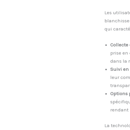
Les utilisa
blanchisser
qui caracté
Collecte 
prise en
dans la 
Suivi en 
leur com
transpar
Options 
spécifiqu
rendant 
La technol