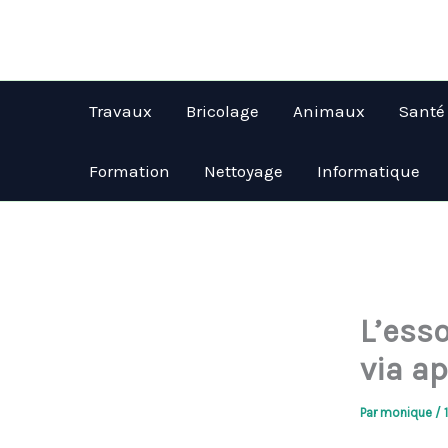
Aller
au
contenu
Travaux
Bricolage
Animaux
Santé
Formation
Nettoyage
Informatique
L’ess
via a
Par
monique
/