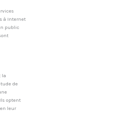
ervices
s à Internet
un public
sont
 la
 étude de
une
Ils optent
en leur