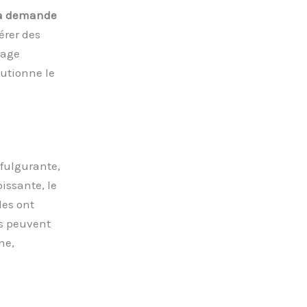
la demande
érer des
vage
utionne le
fulgurante,
issante, le
es ont
rs peuvent
ne,