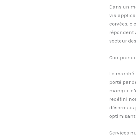
Dans un mo
via applica
corvées, c’
répondent à
secteur de
Comprendre
Le marché 
porté par d
manque d’e
redéfini no
désormais 
optimisant 
Services nu