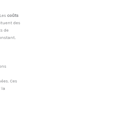
 Les
coûts
tituent des
ts de
onstant.
ons
nées. Ces
 la