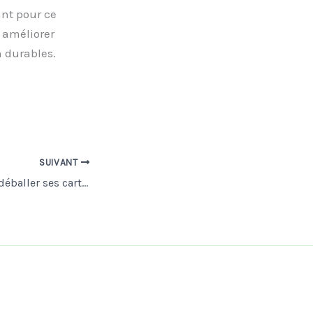
ant pour ce
 améliorer
 durables.
SUIVANT
Nos astuces pour déballer ses cartons efficacement