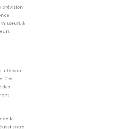
 prévision
once
rnisseurs à
teurs
 utilisant
e. Ces
r des
ment
mobile
éussi entre