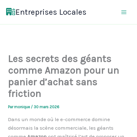
Aller
Entreprises Locales
au
contenu
Les secrets des géants
comme Amazon pour un
panier d’achat sans
friction
Par
monique
/
30 mars 2026
Dans un monde où le e-commerce domine
désormais la scène commerciale, les géants
comme
Amazon
ont maîtrisé l’art de proposer un