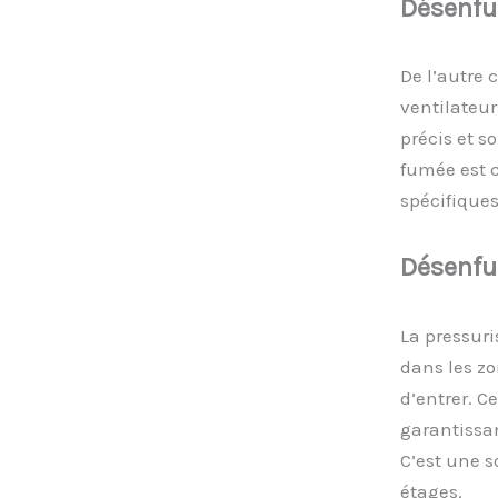
Désenf
De l’autre 
ventilateur
précis et s
fumée est c
spécifique
Désenf
La pressuri
dans les zo
d’entrer. C
garantissan
C’est une s
étages.