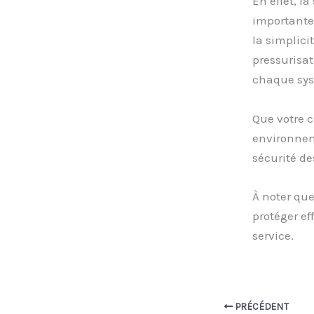
En effet, l
importante 
la simplic
pressurisat
chaque syst
Que votre c
environneme
sécurité de
À noter que
protéger ef
service.
PRÉCÉDENT