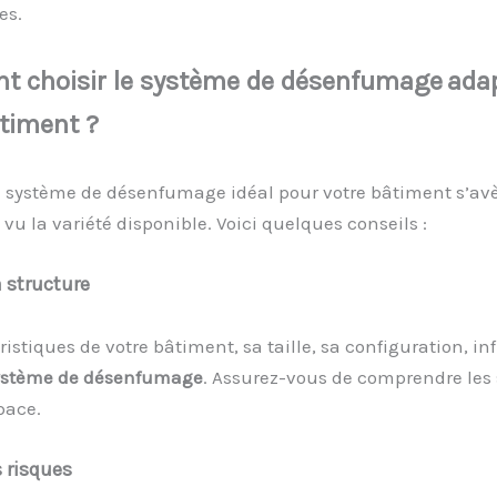
es.
t c
hoisir le
s
ystème
de désenfumage
a
da
timent ?
u système de désenfumage idéal pour votre bâtiment s’avè
vu la variété disponible. Voici quelques conseils :
a
s
tructure
ristiques de votre bâtiment, sa taille, sa configuration, inf
ystème de désenfumage
. Assurez-vous de comprendre les 
pace.
s
r
isques