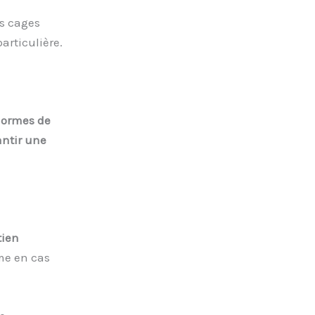
es cages
articulière.
normes de
ntir une
tien
me en cas