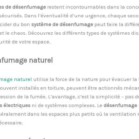
e
s
de désenfumage
restent incontournables dans la conc
sécurisés. Dans l’éventualité d’une urgence, chaque sec
cider du bon
système de désenfumage
peut faire la diffé
 et le chaos. Découvrez les différents types de systèmes di
urité de votre espace.
nfumage
n
aturel
umage naturel
utilise la force de la nature pour évacuer la
souvent installés en toiture, peuvent être actionnés mé
ression de la fumée. L’avantage, c’est la simplicité – pas d
s électriques
ni de systèmes complexes. Le
désenfumage 
néralement dans les espaces plus petits où la ventilatio
écessaire.