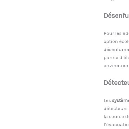
Désenf
Pour les a
option écol
désenfumag
panne d’éle
environnem
Détecte
Les
systèm
détecteurs 
la source d
l’évacuatio