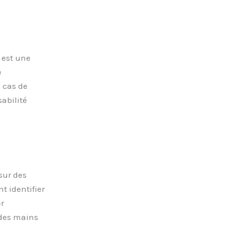
 est une
e
 cas de
sabilité
sur des
t identifier
r
 des mains