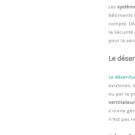
Les
systèm
bâtiments 
compte. Dé
la sécurité
pour la séc
Le
d
ése
Le désenf
exutoires, 
ou par la p
ventilateur
s’invite gé
n’est pas n