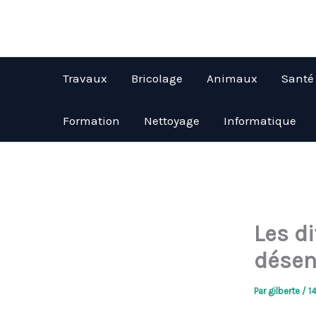
Aller
au
contenu
Travaux
Bricolage
Animaux
Santé
Formation
Nettoyage
Informatique
Les d
dése
Par
gilberte
/
1