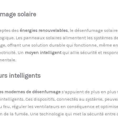
umage
s
olaire
deptes des
énergies renouvelables
, le désenfumage solaire
ogique. Les panneaux solaires alimentent les systèmes d
e, offrant une solution durable qui fonctionne, même en
ctricité. Un
moyen intelligent
qui allie sécurité et respon
entale.
urs
i
ntelligents
es modernes de désenfumage
s’appuient de plus en plus 
intelligents. Ces dispositifs, connectés au système, peuven
u feu, réguler les ventilateurs en conséquence et optimise
n de la fumée. Une technologie qui met la sécurité entre