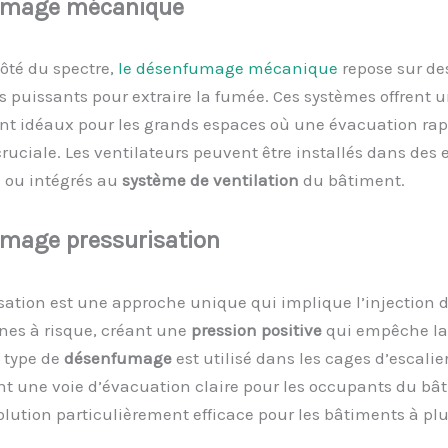
umage
m
écanique
côté du spectre,
le désenfumage mécanique
repose sur de
s puissants pour extraire la fumée. Ces systèmes offrent u
ont idéaux pour les grands espaces où une évacuation rap
ruciale. Les ventilateurs peuvent être installés dans des 
s ou intégrés au
système de ventilation
du bâtiment.
umage
p
ressurisation
sation est une approche unique qui implique l’injection d’
nes à risque, créant une
pression positive
qui empêche la
e type de
désenfumage
est utilisé dans les cages d’escalier
t une voie d’évacuation claire pour les occupants du bâ
olution particulièrement efficace pour les bâtiments à pl