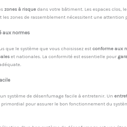
es
zones à risque
dans votre bâtiment. Les espaces clos, l
et les zones de rassemblement nécessitent une attention p
é aux
n
ormes
us que le système que vous choisissez est
conforme aux 
cales
et nationales. La conformité est essentielle pour
gara
adéquate.
acile
 un système de désenfumage facile à entretenir. Un
entre
t primordial pour assurer le bon fonctionnement du systè