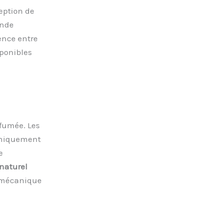
eption de
onde
rence entre
sponibles
 fumée. Les
caniquement
e
naturel
n mécanique