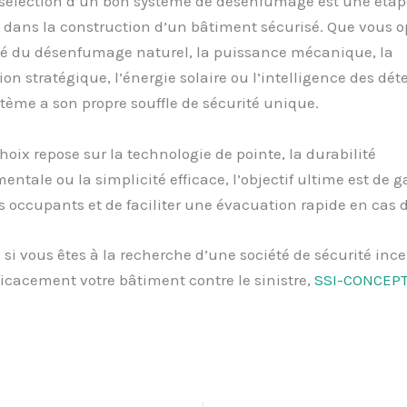
a sélection d’un bon système de désenfumage est une étap
dans la construction d’un bâtiment sécurisé. Que vous o
ité du désenfumage naturel, la puissance mécanique, la
ion stratégique, l’énergie solaire ou l’intelligence des dét
ème a son propre souffle de sécurité unique.
hoix repose sur la technologie de pointe, la durabilité
ntale ou la simplicité efficace, l’objectif ultime est de
ga
s occupants et de faciliter une évacuation rapide en cas 
 si vous êtes à la recherche d’une société de sécurité inc
ficacement votre bâtiment contre le sinistre,
SSI-CONCEP