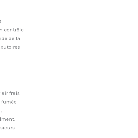
s
n contrôle
ide de la
exutoires
air frais
 fumée
,
timent.
usieurs