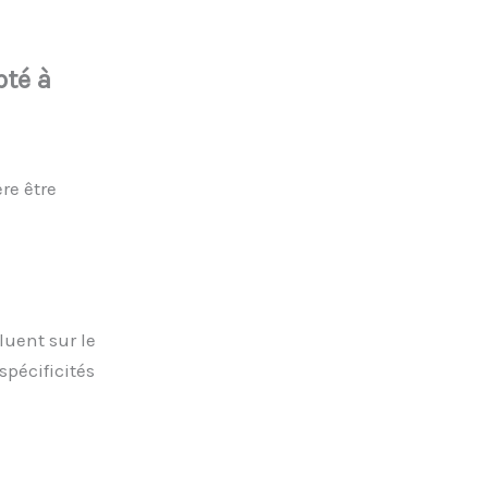
pté à
re être
luent sur le
spécificités