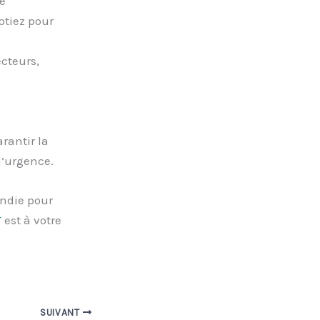
e
ptiez pour
ecteurs,
rantir la
d’urgence.
endie pour
T
est à votre
SUIVANT