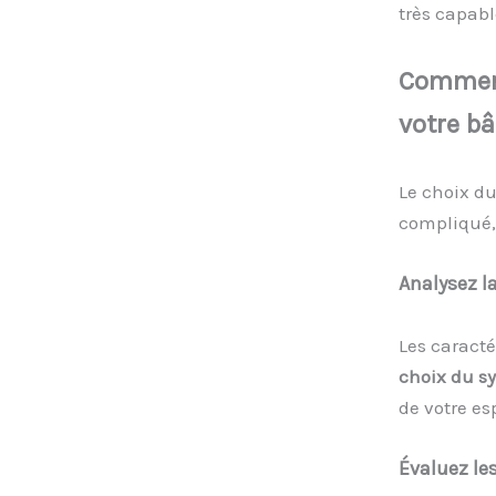
très capabl
Commen
v
otre
b
â
Le choix d
compliqué, 
Analysez l
Les caracté
choix du s
de votre es
Évaluez le