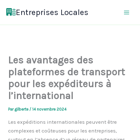
Aller
Entreprises Locales
au
contenu
Les avantages des
plateformes de transport
pour les expéditeurs à
l’international
Par
gilberte
/
14 novembre 2024
Les expéditions internationales peuvent être
complexes et coûteuses pour les entreprises,
surtout en l’absence d’un réseau de partenaires