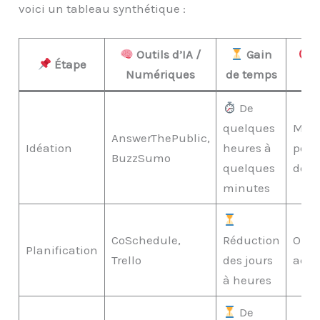
voici un tableau synthétique :
Outils d’IA /
Gain
B
Étape
Numériques
de temps
qu
De
quelques
Meil
AnswerThePublic,
Idéation
heures à
pert
BuzzSumo
quelques
des 
minutes
CoSchedule,
Réduction
Orga
Planification
Trello
des jours
accr
à heures
De