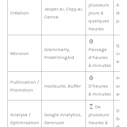
plusieurs
Augm
Jasper.ai, Copy.ai,
Création
jours à
de la
Canva
quelques
prod
heures
Quali
Grammarly,
Passage
Révision
cohé
ProWritingAid
d’heures
amél
à minutes
Porté
Publication /
Hootsuite, Buffer
D’heures
eng
Promotion
à minutes
accr
De
Déci
Analyse /
Google Analytics,
plusieurs
basé
Optimisation
Semrush
heures à
donn