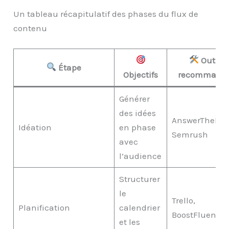
Un tableau récapitulatif des phases du flux de
contenu
Outils
Étape
Objectifs
recommand
Générer
des idées
AnswerThePubl
Idéation
en phase
Semrush
avec
l’audience
Structurer
le
Trello,
Planification
calendrier
BoostFluence
et les