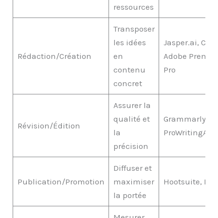
ressources
Transposer
les idées
Jasper.ai, Can
Rédaction/Création
en
Adobe Premie
contenu
Pro
concret
Assurer la
qualité et
Grammarly,
Révision/Édition
la
ProWritingAid
précision
Diffuser et
Publication/Promotion
maximiser
Hootsuite, Buf
la portée
Mesurer