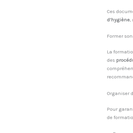
Ces documen
d’hygiène
,
Former son
La formati
des
procédu
compréhens
recommanda
Organiser d
Pour garant
de formatio