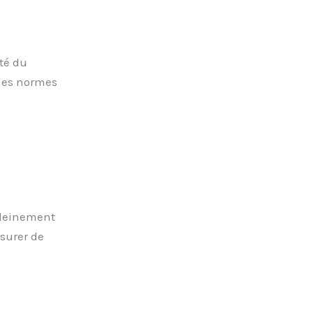
ité du
 des normes
pleinement
ssurer de