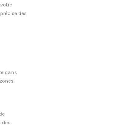
 votre
 précise des
te dans
 zones.
 de
x des