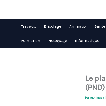
Aller
au
contenu
Travaux
Bricolage
Animaux
Santé
Formation
Nettoyage
Informatique
Le pl
(PND)
Par
monique
/