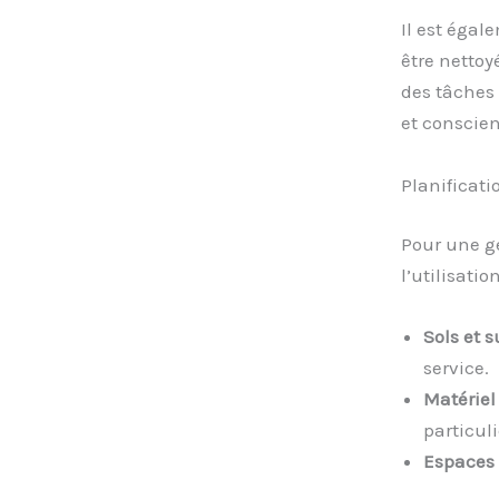
Il est égal
être nettoy
des tâches 
et conscien
Planificati
Pour une ge
l’utilisati
Sols et s
service.
Matériel
particul
Espaces 