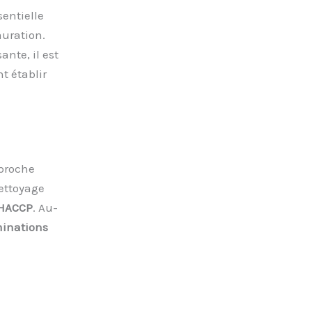
sentielle
auration.
nte, il est
t établir
.
pproche
ettoyage
HACCP
. Au-
inations