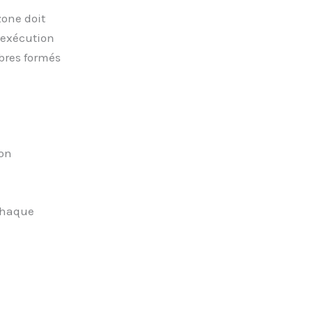
zone doit
’exécution
mbres formés
lon
 chaque