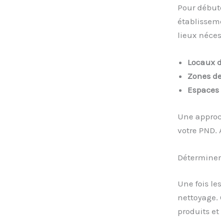
Pour débute
établisseme
lieux néces
Locaux d
Zones de
Espaces 
Une approc
votre PND. 
Déterminer
Une fois les
nettoyage. 
produits et