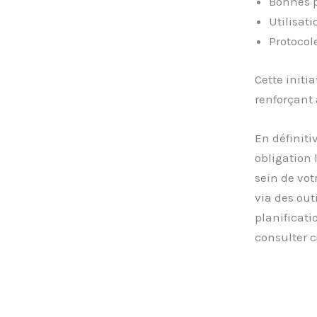
Bonnes p
Utilisati
Protocol
Cette initi
renforçant 
En définitiv
obligation 
sein de vot
via des out
planificati
consulter c