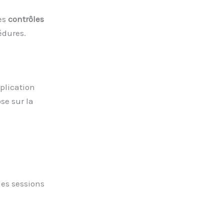
es
contrôles
édures.
plication
se sur la
des sessions