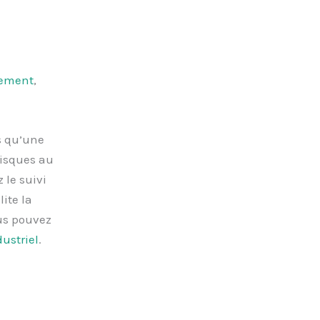
sement
,
s qu’une
risques au
 le suivi
ite la
ous pouvez
ustriel
.