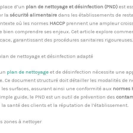
 place d’un
plan de nettoyage et désinfection (PND)
est es
er la
sécurité alimentaire
dans les établissements de rest
ntexte où les normes
HACCP
prennent une ampleur croissa
e bien comprendre ses enjeux. Cet article explore commen
cace, garantissant des procédures sanitaires rigoureuses
plan de nettoyage et désinfection adapté
 un
plan de nettoyage
et de désinfection nécessite une a
 Ce document structuré doit détailler les modalités de n
 les surfaces, assurant ainsi une conformité aux
normes 
imple guide, le PND est un outil de prévention des
contam
 la santé des clients et la réputation de l’établissement.
es zones à nettoyer