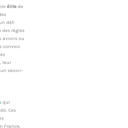
ble
élite
de
des
un défi
 des règles
 avions ou
s convois
des
 leur
 un savoir-
s
qui
ds. Ces
es
n France,