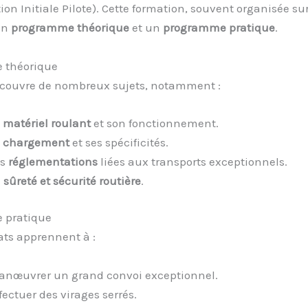
on Initiale Pilote). Cette formation, souvent organisée sur
un
programme théorique
et un
programme pratique
.
 théorique
couvre de nombreux sujets, notamment :
e
matériel roulant
et son fonctionnement.
e
chargement
et ses spécificités.
es
réglementations
liées aux transports exceptionnels.
a
sûreté et sécurité routière
.
 pratique
ats apprennent à :
nœuvrer un grand convoi exceptionnel.
fectuer des virages serrés.