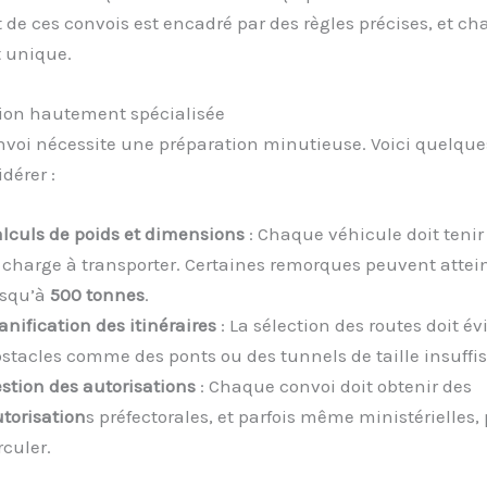
t de ces convois est encadré par des règles précises, et c
t unique.
ion hautement spécialisée
voi nécessite une préparation minutieuse. Voici quelque
dérer :
lculs de poids et dimensions
: Chaque véhicule doit teni
 charge à transporter. Certaines remorques peuvent attei
usqu’à
500 tonnes
.
anification des itinéraires
: La sélection des routes doit évi
stacles comme des ponts ou des tunnels de taille insuffi
stion des autorisations
: Chaque convoi doit obtenir des
torisation
s préfectorales, et parfois même ministérielles,
rculer.