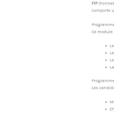
FIP
(Formati
comporte 
Programme
Ce module 
L
L
L
L
Programme
Les candid
Ma
Ef