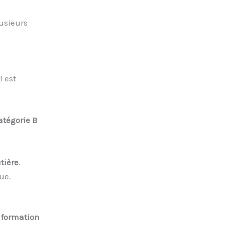
usieurs
 est
atégorie B
tière
.
ue.
a
formation