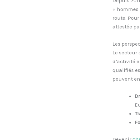
Depuis 2011
« hommes en
route. Pour
attestée p
Les perspec
Le secteur 
d’activité
qualifiés e
peuvent env
Dr
Eu
Tr
F
Devenir
ch