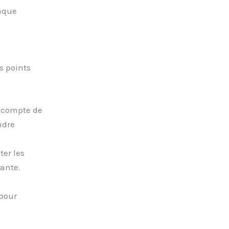
haque
s points
r compte de
ndre
ter les
sante.
 pour