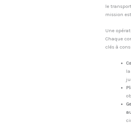
le transpor
mission es
Une opérat
Chaque con
clés à consi
Ca
la
j
Pl
ob
Ge
au
ci