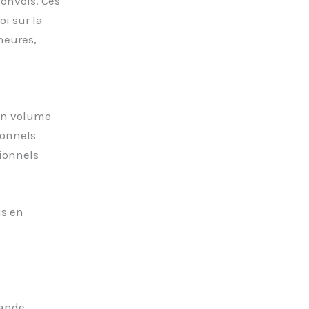
convois. Ces
i sur la
heures,
 un volume
ionnels
tionnels
s en
mande