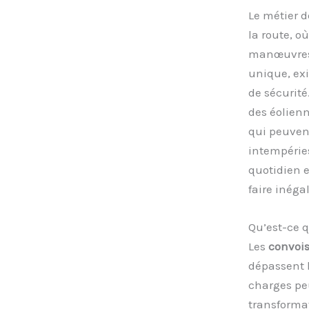
Le métier 
la route, o
manœuvres 
unique, exi
de sécurité
des éolienn
qui peuvent
intempéries
quotidien 
faire inégal
Qu’est-ce 
Les
convois
dépassent 
charges peu
transformat