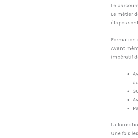
Le parcour
Le métier d
étapes sont
Formation i
Avant même 
impératif d
Av
ou
Su
Av
P
La formatio
Une fois le