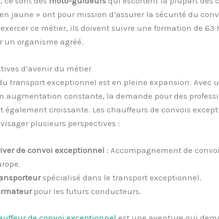
, ce sont des
moto-guideurs
qui escortent la plupart des 
 jaune » ont pour mission d’assurer la sécurité du convo
 exercer ce métier, ils doivent suivre une formation de 63 
ar un organisme agréé.
tives d’avenir du métier
du transport exceptionnel est en pleine expansion. Avec
 en augmentation constante, la demande pour des profess
st également croissante. Les chauffeurs de convois excep
isager plusieurs perspectives :
iver de convoi exceptionnel
: Accompagnement de convoi
rope.
ansporteur
spécialisé dans le transport exceptionnel.
ormateur
pour les futurs conducteurs.
auffeur de convoi exceptionnel
est une aventure qui de