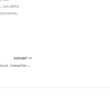
 Les défis
sonnelles,
SUIVANT
Échafaudage parapluie : travailler au sec sur la toiture