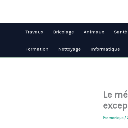
Aller
au
contenu
Travaux
Bricolage
Animaux
Santé
Formation
Nettoyage
Informatique
Le mé
except
Par
monique
/