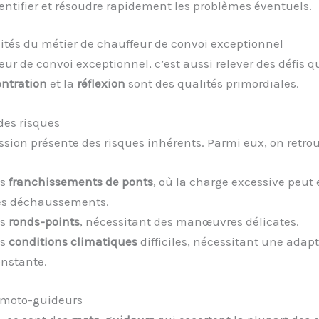
entifier et résoudre rapidement les problèmes éventuels.
cités du métier de chauffeur de convoi exceptionnel
eur de convoi exceptionnel, c’est aussi relever des défis q
ntration
et la
réflexion
sont des qualités primordiales.
des risques
ion présente des risques inhérents. Parmi eux, on retrou
es
franchissements de ponts
, où la charge excessive peut 
es déchaussements.
es
ronds-points
, nécessitant des manœuvres délicates.
es
conditions climatiques
difficiles, nécessitant une adap
nstante.
s moto-guideurs