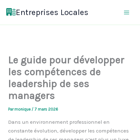
Aller
Entreprises Locales
au
contenu
Le guide pour développer
les compétences de
leadership de ses
managers
Par
monique
/
7 mars 2026
Dans un environnement professionnel en
constante évolution, développer les compétences
de leadership de ses managers n’est plus un luxe,