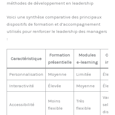
méthodes de développement en leadership
Voici une synthèse comparative des principaux
dispositifs de formation et d’accompagnement
utilisés pour renforcer le leadership des managers
:
Formation
Modules
Coa
Caractéristique
présentielle
e-learning
indi
Personnalisation
Moyenne
Limitée
Élevé
Interactivité
Élevée
Moyenne
Élevé
Variab
Moins
Très
Accessibilité
selon
flexible
flexible
dispon