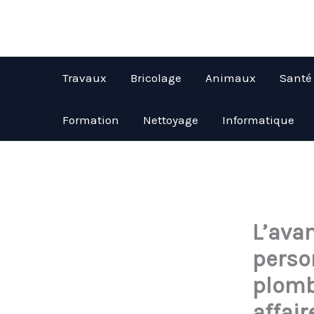
Aller
au
contenu
Travaux
Bricolage
Animaux
Santé
Formation
Nettoyage
Informatique
L’ava
perso
plomb
affair