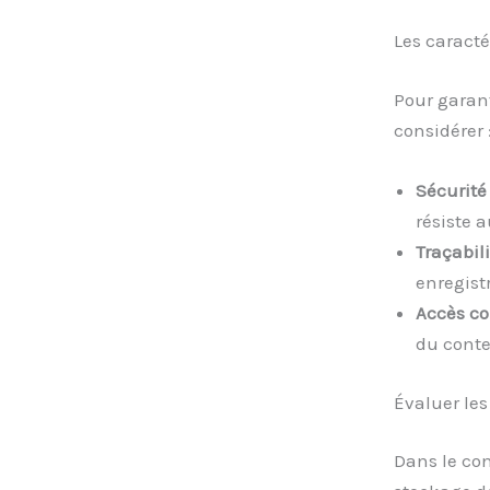
Les caract
Pour garant
considérer 
Sécurité
résiste a
Traçabil
enregistr
Accès co
du conte
Évaluer les
Dans le con