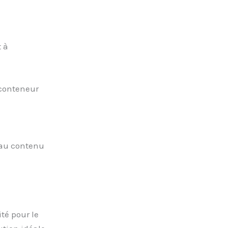
 à
 conteneur
 au contenu
té pour le