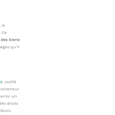
 le
. Ce
 des biens
ages qu’il
sé
, scellé
 conteneur
 ainsi un
des droits
teurs.