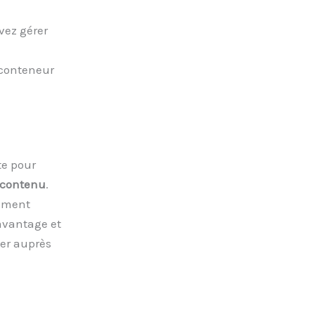
vez gérer
 conteneur
te pour
 contenu
.
gement
davantage et
ner auprès