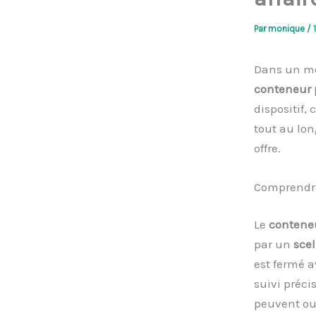
Par
monique
/
Dans un mon
conteneur
dispositif,
tout au lon
offre.
Comprendre
Le
contene
par un
scel
est fermé a
suivi préci
peuvent ouv