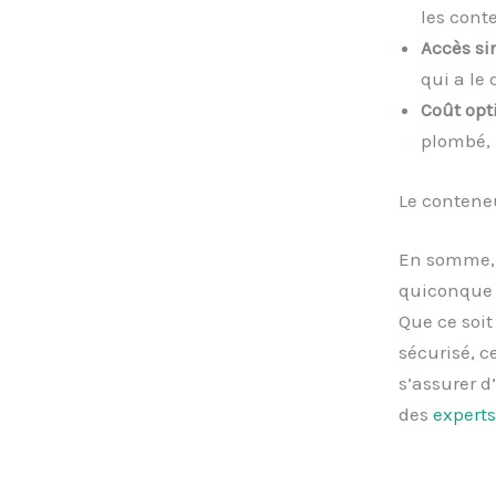
les cont
Accès si
qui a le 
Coût opt
plombé, 
Le conteneu
En somme,
quiconque 
Que ce soi
sécurisé, c
s’assurer d
des
experts