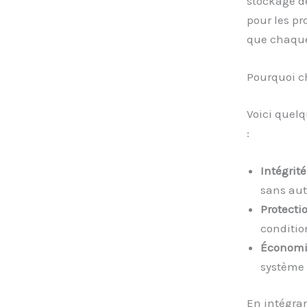
stockage de
pour les pro
que chaque 
Pourquoi c
Voici quelq
:
Intégrit
sans aut
Protecti
condition
Économi
système 
En intégran