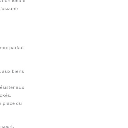
ution idéale
s’assurer
oix parfait
s aux biens
ésister aux
ockés.
en place du
nsport,