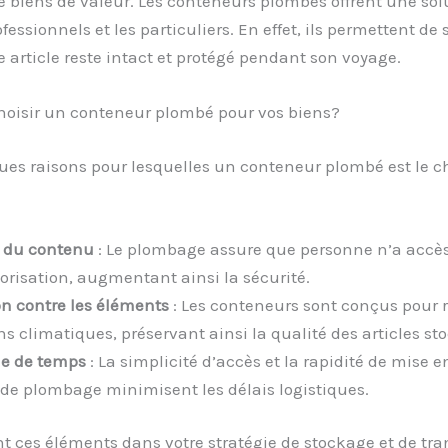
 biens de valeur. Les conteneurs plombés offrent une sol
fessionnels et les particuliers. En effet, ils permettent de 
article reste intact et protégé pendant son voyage.
hoisir un conteneur plombé pour vos biens?
ues raisons pour lesquelles un conteneur plombé est le ch
é du contenu
: Le plombage assure que personne n’a accè
orisation, augmentant ainsi la sécurité.
on contre les éléments
: Les conteneurs sont conçus pour r
s climatiques, préservant ainsi la qualité des articles st
e de temps
: La simplicité d’accès et la rapidité de mise 
de plombage minimisent les délais logistiques.
t ces éléments dans votre stratégie de stockage et de tra