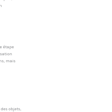
n
e étape
isation
ns, mais
 des objets,