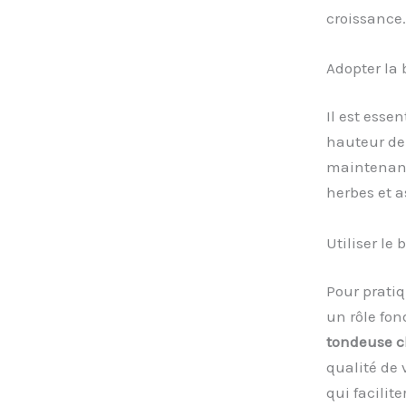
croissance.
Adopter la
Il est esse
hauteur de 
maintenant
herbes et a
Utiliser le
Pour prati
un rôle fo
tondeuse c
qualité de 
qui facilit