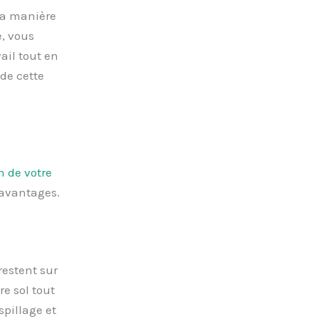
la manière
e, vous
ail tout en
de cette
n de votre
s avantages.
restent sur
re sol tout
pillage et