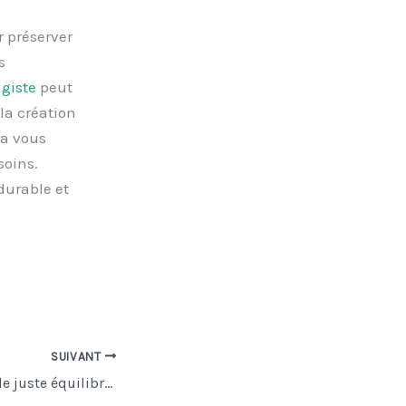
r préserver
s
agiste
peut
 la création
ra vous
soins.
durable et
SUIVANT
Comment trouver le juste équilibre entre management et leadership au quotidien ?