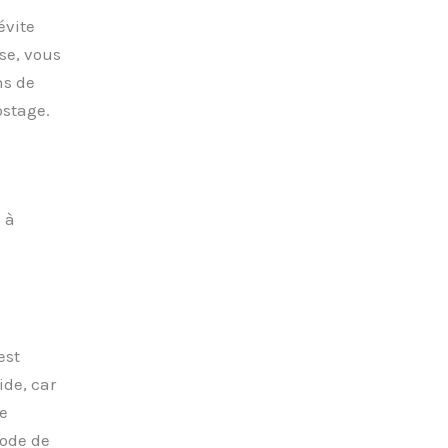
évite
se, vous
ns de
ostage.
 à
est
ide, car
e
ode de