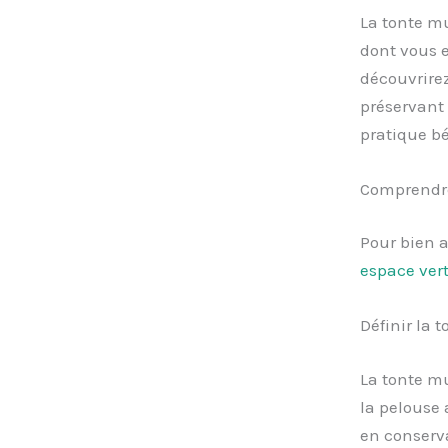
La tonte m
dont vous e
découvrire
préservant 
pratique b
Comprendre
Pour bien 
espace ver
Définir la 
La tonte mu
la pelouse 
en conserva