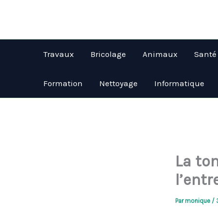
Aller
au
contenu
Travaux
Bricolage
Animaux
Santé
Formation
Nettoyage
Informatique
La to
l’entr
Par
monique
/