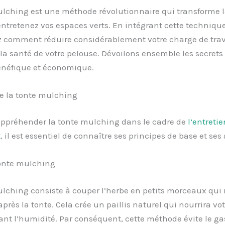
ulching est une méthode révolutionnaire qui transforme 
ntretenez vos espaces verts. En intégrant cette techniqu
z comment réduire considérablement votre charge de trav
la santé de votre pelouse. Dévoilons ensemble les secrets 
énéfique et économique.
 la tonte mulching
appréhender la tonte mulching dans le cadre de
l’entretie
t
, il est essentiel de connaître ses principes de base et se
tonte mulching
lching consiste à couper l’herbe en petits morceaux qui 
après la tonte. Cela crée un paillis naturel qui nourrira vot
nt l’humidité. Par conséquent, cette méthode évite le gas