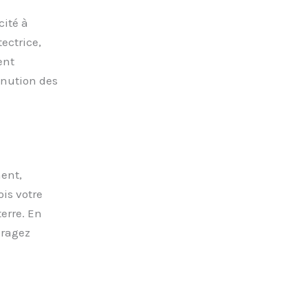
cité à
ectrice,
ent
inution des
ent,
ois votre
erre. En
uragez