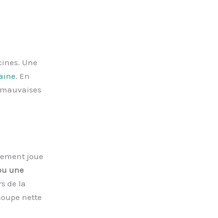
acines. Une
aine
. En
e mauvaises
pement joue
ou une
s de la
coupe nette