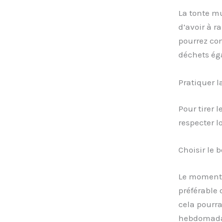
La tonte mu
d’avoir à r
pourrez con
déchets éga
Pratiquer 
Pour tirer l
respecter l
Choisir le 
Le moment d
préférable 
cela pourra
hebdomada