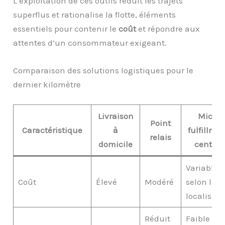
L’exploitation de ces outils réduit les trajets
superflus et rationalise la flotte, éléments
essentiels pour contenir le
coût
et répondre aux
attentes d’un consommateur exigeant.
Comparaison des solutions logistiques pour le
dernier kilomètre
Livraison
Micro
Point
Caractéristique
à
fulfillme
relais
domicile
centers
Variable
Coût
Élevé
Modéré
selon la
localisati
Réduit
Faible