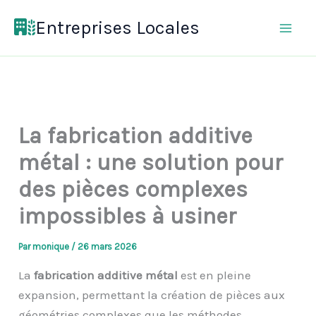
Aller
Entreprises Locales
au
contenu
La fabrication additive
métal : une solution pour
des pièces complexes
impossibles à usiner
Par
monique
/
26 mars 2026
La
fabrication additive métal
est en pleine
expansion, permettant la création de pièces aux
géométries complexes que les méthodes