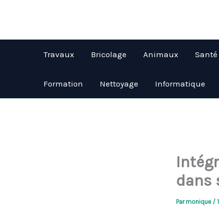
Aller
au
contenu
Travaux
Bricolage
Animaux
Santé
Formation
Nettoyage
Informatique
Intég
dans 
Par
monique
/