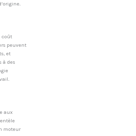
’origine.
 coût
iers peuvent
s, et
s à des
ogie
ail.
re aux
ientèle
un moteur