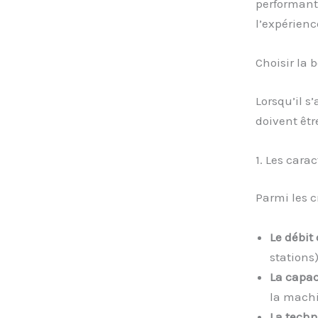
performant
l’expérienc
Choisir la
Lorsqu’il s
doivent êtr
1. Les cara
Parmi les cr
Le débit
stations
La capac
la machi
La techn