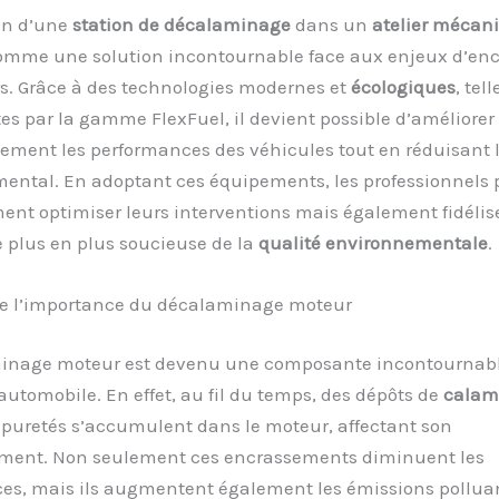
ion d’une
station de décalaminage
dans un
atelier mécan
omme une solution incontournable face aux enjeux d’en
s. Grâce à des technologies modernes et
écologiques
, tel
rtes par la gamme FlexFuel, il devient possible d’améliorer
vement les performances des véhicules tout en réduisant 
ental. En adoptant ces équipements, les professionnels
ent optimiser leurs interventions mais également fidélis
e plus en plus soucieuse de la
qualité environnementale
.
 l’importance du décalaminage moteur
inage moteur est devenu une composante incontournabl
 automobile. En effet, au fil du temps, des dépôts de
calam
mpuretés s’accumulent dans le moteur, affectant son
ment. Non seulement ces encrassements diminuent les
es, mais ils augmentent également les émissions pollua