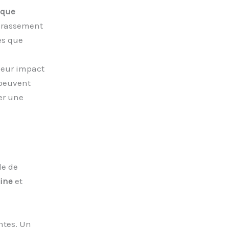
ique
crassement
les que
leur impact
 peuvent
er une
e de
ine
et
ntes. Un