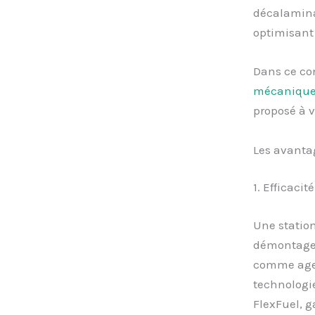
décalamina
optimisant
Dans ce co
mécaniqu
proposé à v
Les avanta
1. Efficaci
Une statio
démontage 
comme agent
technologi
FlexFuel, g