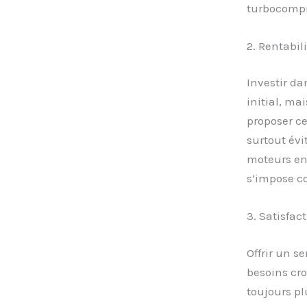
turbocompre
2. Rentabili
Investir d
initial, ma
proposer ce
surtout évi
moteurs enc
s’impose co
3. Satisfact
Offrir un 
besoins cro
toujours pl