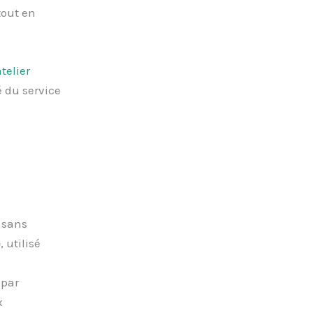
tout en
telier
é du service
 sans
e
, utilisé
 par
x