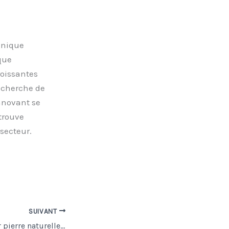
anique
que
oissantes
recherche de
innovant se
 trouve
secteur.
SUIVANT
Colle blanche pour pierre naturelle : éviter les taches