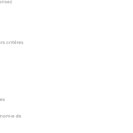
risez
rs critères
nes
onomie de