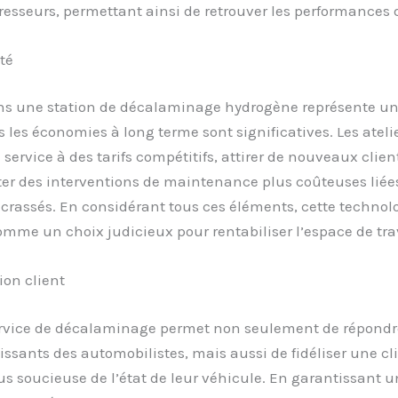
sseurs, permettant ainsi de retrouver les performances d
té
ans une station de décalaminage hydrogène représente un
is les économies à long terme sont significatives. Les atel
 service à des tarifs compétitifs, attirer de nouveaux client
ter des interventions de maintenance plus coûteuses liée
rassés. En considérant tous ces éléments, cette technol
mme un choix judicieux pour rentabiliser l’espace de trav
ion client
service de décalaminage permet non seulement de répond
issants des automobilistes, mais aussi de fidéliser une cl
us soucieuse de l’état de leur véhicule. En garantissant 