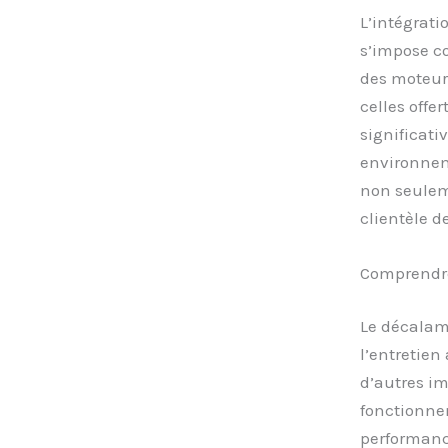
L’intégrat
s’impose c
des moteur
celles offe
significati
environnem
non seulem
clientèle d
Comprendre
Le décalam
l’entretien
d’autres i
fonctionne
performanc