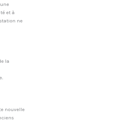
 une
té et à
station ne
de la
e.
te nouvelle
anciens