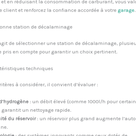
 et en réduisant la consommation de carburant, vous valo
e client et renforcez la confiance accordée à votre
garage
.
 bonne station de décalaminage
’agit de sélectionner une station de décalaminage, plusieu
e pris en compte pour garantir un choix pertinent.
ctéristiques techniques
itères à considérer, il convient d’évaluer :
 d’hydrogène
: un débit élevé (comme 1000l/h pour certai
) garantit un nettoyage rapide.
ité du réservoir
: un réservoir plus grand augmente l’aut
ne.
ologie
: des systèmes innovants comme ceux dotés de