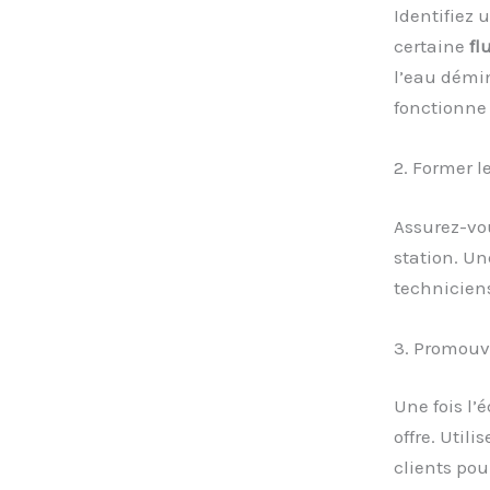
Identifiez
certaine
fl
l’eau démin
fonctionne 
2. Former l
Assurez-vou
station. U
technicien
3. Promouvo
Une fois l’
offre. Util
clients pou