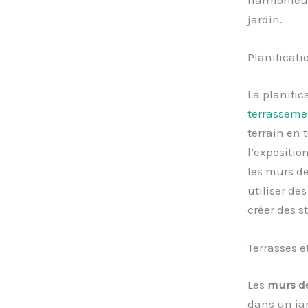
harmonieus
jardin.
Planificati
La planific
terrassemen
terrain en 
l’expositio
les murs de
utiliser de
créer des s
Terrasses 
Les
murs d
dans un jar