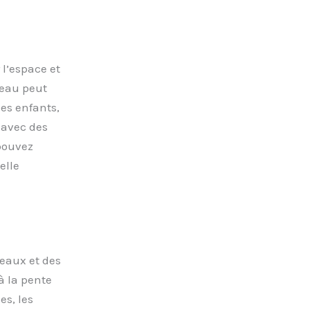
 l’espace et
veau peut
les enfants,
 avec des
 pouvez
elle
veaux et des
à la pente
es, les