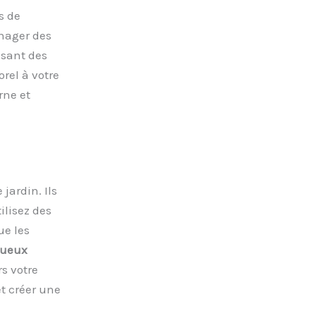
s de
nager des
isant des
rel à votre
rne et
 jardin. Ils
ilisez des
ue les
nueux
s votre
et créer une