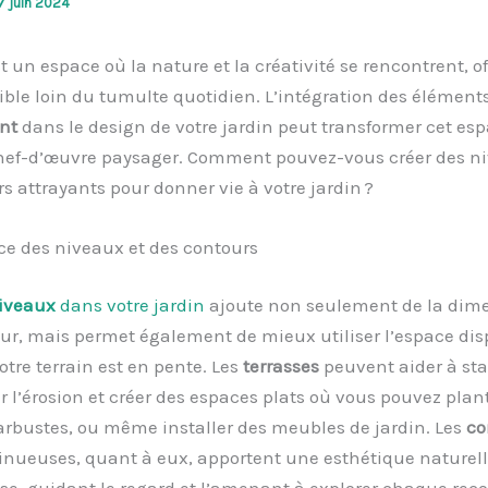
7 juin 2024
st un espace où la nature et la créativité se rencontrent, o
ible loin du tumulte quotidien. L’intégration des élément
nt
dans le design de votre jardin peut transformer cet es
chef-d’œuvre paysager. Comment pouvez-vous créer des ni
s attrayants pour donner vie à votre jardin ?
ce des niveaux et des contours
iveaux
dans votre jardin
ajoute non seulement de la dime
ur, mais permet également de mieux utiliser l’espace dis
votre terrain est en pente. Les
terrasses
peuvent aider à stab
ir l’érosion et créer des espaces plats où vous pouvez plan
 arbustes, ou même installer des meubles de jardin. Les
co
sinueuses, quant à eux, apportent une esthétique naturell