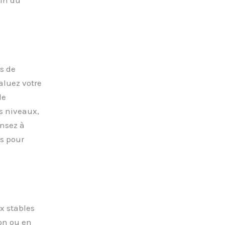
in du
ts de
aluez votre
de
ts niveaux,
ensez à
es pour
x stables
ton ou en