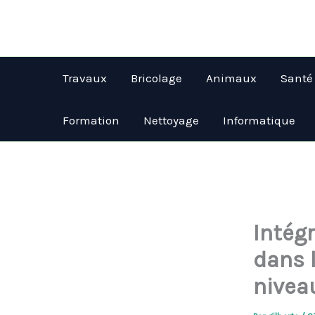
Aller
au
contenu
Travaux
Bricolage
Animaux
Santé
Formation
Nettoyage
Informatique
Intég
dans l
nivea