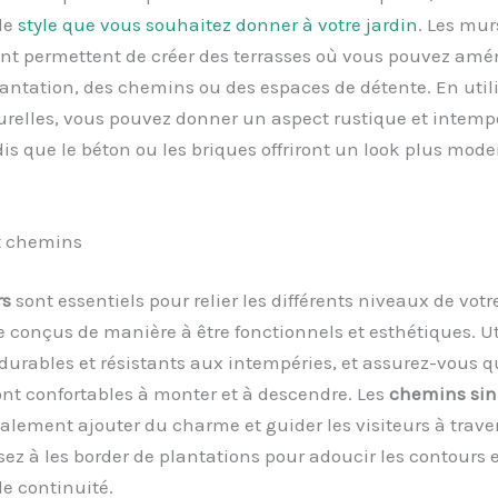
 le
style que vous souhaitez donner à votre jardin
. Les mur
t permettent de créer des terrasses où vous pouvez amé
antation, des chemins ou des espaces de détente. En util
urelles, vous pouvez donner un aspect rustique et intempo
dis que le béton ou les briques offriront un look plus mode
et chemins
rs
sont essentiels pour relier les différents niveaux de votre
e conçus de manière à être fonctionnels et esthétiques. Ut
urables et résistants aux intempéries, et assurez-vous q
nt confortables à monter et à descendre. Les
chemins si
lement ajouter du charme et guider les visiteurs à traver
sez à les border de plantations pour adoucir les contours 
e continuité.