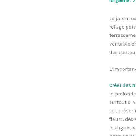
Par
gilberte
/
2
Le jardin e
refuge pais
terrasseme
véritable 
des contour
L’importan
Créer des
n
la profonde
surtout si 
sol, préven
fleurs, des
les lignes 