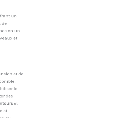
ffrant un
s de
pace en un
veaux et
nsion et de
ponible,
iliser le
ter des
ntours
et
e et