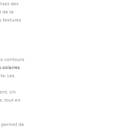
lisez des
 de la
s textures
es contours
 solaires
te. Les
ent. Un
, tout en
n permet de