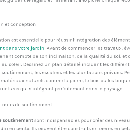
e, guidant le regard et l’amenant à explorer chaque reco
on et conception
ation est essentielle pour réussir l’intégration des élémen
t dans votre jardin
. Avant de commencer les travaux, év
tenant compte de son inclinaison, de la qualité du sol, et 
n au soleil. Dessinez un plan détaillé incluant les différen
 soutènement, les escaliers et les plantations prévues. P
s matériaux naturels comme la pierre, le bois ou les briqu
tructures qui s’intègrent parfaitement dans le paysage.
et murs de soutènement
e soutènement
sont indispensables pour créer des niveau
din en pente. Ils peuvent être construits en pierre, en bé