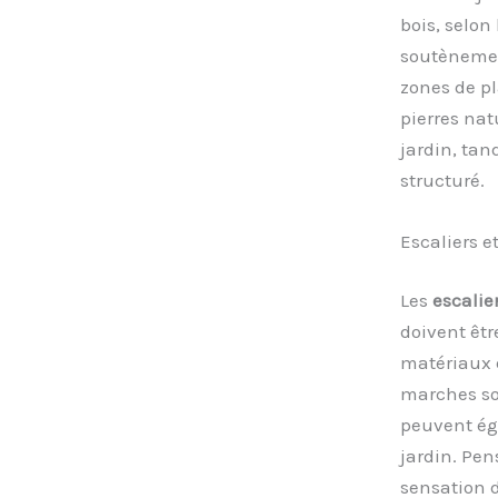
bois, selon
soutènemen
zones de pl
pierres nat
jardin, tan
structuré.
Escaliers 
Les
escalie
doivent êtr
matériaux d
marches so
peuvent éga
jardin. Pen
sensation d