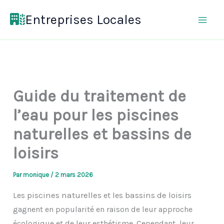
Aller
Entreprises Locales
au
contenu
Guide du traitement de
l’eau pour les piscines
naturelles et bassins de
loisirs
Par
monique
/
2 mars 2026
piscines naturelles
bassins de loisirs
Les
et les
gagnent en popularité en raison de leur approche
écologique et de leur esthétisme. Cependant, leur