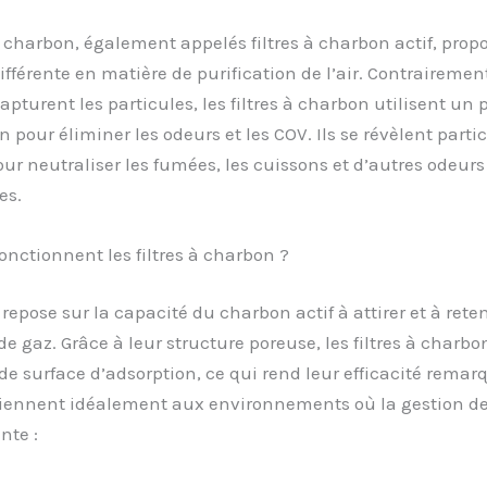
 à charbon, également appelés filtres à charbon actif, pro
fférente en matière de purification de l’air. Contrairement
apturent les particules, les filtres à charbon utilisent un
n pour éliminer les odeurs et les COV. Ils se révèlent part
our neutraliser les fumées, les cuissons et d’autres odeurs
es.
ctionnent les filtres à charbon ?
 repose sur la capacité du charbon actif à attirer et à reten
e gaz. Grâce à leur structure poreuse, les filtres à charb
e surface d’adsorption, ce qui rend leur efficacité remar
nviennent idéalement aux environnements où la gestion d
nte :