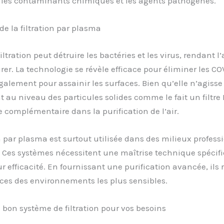
r les contaminants chimiques et les agents pathogènes.
e la filtration par plasma
iltration peut détruire les bactéries et les virus, rendant l’
irer. La technologie se révèle efficace pour éliminer les COV
galement pour assainir les surfaces. Bien qu’elle n’agisse
 au niveau des particules solides comme le fait un filtre 
e complémentaire dans la purification de l’air.
on par plasma est surtout utilisée dans des milieux profess
. Ces systèmes nécessitent une maîtrise technique spécif
ur efficacité. En fournissant une purification avancée, ils
ces des environnements les plus sensibles.
 bon système de filtration pour vos besoins