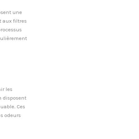
posent une
 aux filtres
 processus
iculièrement
ir les
on disposent
quable. Ces
es odeurs