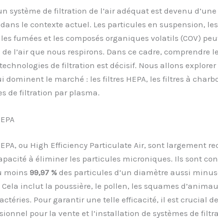
un système de filtration de l’air adéquat est devenu d’un
dans le contexte actuel. Les particules en suspension, les
 les fumées et les composés organiques volatils (COV) pe
é de l’air que nous respirons. Dans ce cadre, comprendre l
technologies de filtration est décisif. Nous allons explorer 
ui dominent le marché : les filtres HEPA, les filtres à charb
s de filtration par plasma.
HEPA
 HEPA, ou High Efficiency Particulate Air, sont largement r
apacité à éliminer les particules microniques. Ils sont co
u moins
99,97 %
des particules d’un diamètre aussi minu
. Cela inclut la poussière, le pollen, les squames d’anim
ctéries. Pour garantir une telle efficacité, il est crucial d
sionnel pour la vente et l’installation de systèmes de filtr