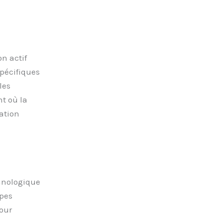
n actif
pécifiques
les
t où la
ration
hnologique
ipes
pour