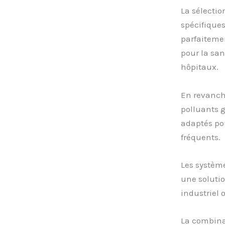
La sélectio
spécifiques
parfaitemen
pour la san
hôpitaux.
En revanche
polluants g
adaptés po
fréquents.
Les système
une soluti
industriel 
La combina