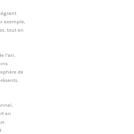
tégrant
Par exemple,
es, tout en
 l’air,
oins
osphère de
présents
onnel,
rt en
us
t