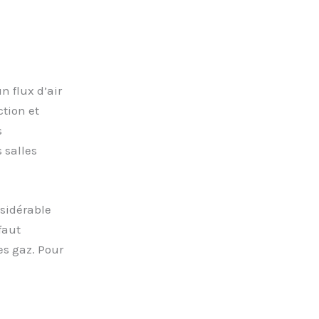
n flux d’air
ction et
s
 salles
nsidérable
faut
es gaz. Pour