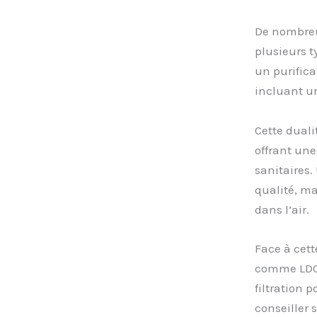
De nombreu
plusieurs t
un purifica
incluant un
Cette duali
offrant une
sanitaires
qualité, ma
dans l’air.
Face à cett
comme LDC R
filtration 
conseiller 