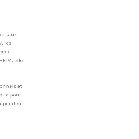
air plus
, les
 pas
HEPA, elle
ionnels et
ique pour
 répondent