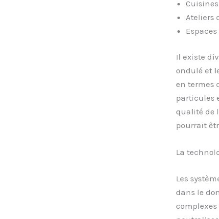
Cuisines
Ateliers 
Espaces 
Il existe d
ondulé et l
en termes de
particules 
qualité de 
pourrait êt
La technolo
Les systèm
dans le dom
complexes d