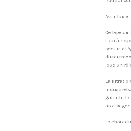
neutralise
Avantages d
Ce type de f
sain à resp
odeurs et é
directement
joue un rôl
La filtrati
industriels
garantir le
aux exigen
Le choix du