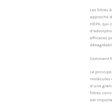
Les filtres
approche di
HEPA, qui c
d’adsorptio
efficaces p
désagréabl
Comment fon
Le principe
molécules d
d’une grand
filtres co
est importa