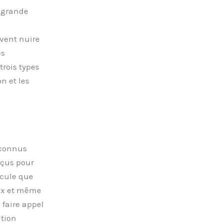
e grande
uvent nuire
es
trois types
on et les
econnus
nçus pour
scule que
aux et même
e faire appel
ation