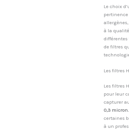
Le choix d’
pertinence 
allergènes,
à la qualit
différentes 
de filtres q
technologie
Les filtres 
Les filtres
pour leur c
capturer a
0,3 micron
certaines ba
à un profes