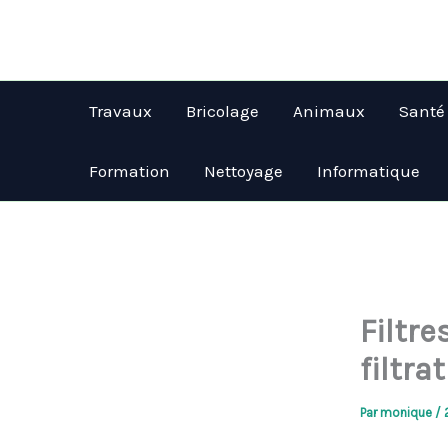
Aller
au
contenu
Travaux
Bricolage
Animaux
Santé
Formation
Nettoyage
Informatique
Filtre
filtra
Par
monique
/