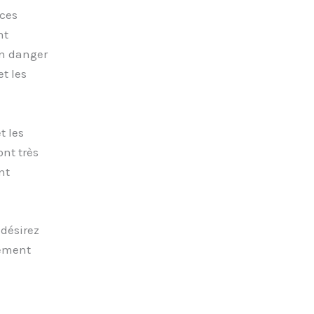
nces
nt
un danger
t les
t les
ont très
nt
 désirez
nement