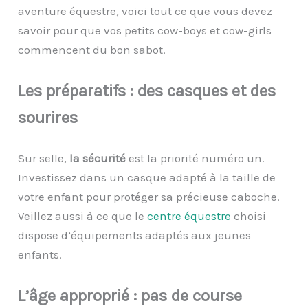
aventure équestre, voici tout ce que vous devez
savoir pour que vos petits cow-boys et cow-girls
commencent du bon sabot.
Les
p
réparatifs :
d
es
c
asques et des
s
ourires
Sur selle,
la sécurité
est la priorité numéro un.
Investissez dans un casque adapté à la taille de
votre enfant pour protéger sa précieuse caboche.
Veillez aussi à ce que le
centre équestre
choisi
dispose d’équipements adaptés aux jeunes
enfants.
L’
â
ge
a
pproprié :
p
as de
c
ourse