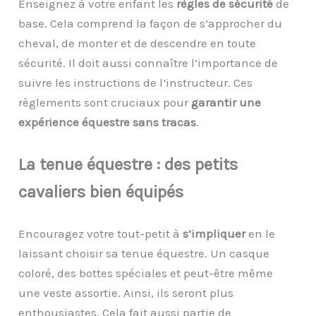
Enseignez à votre enfant les
règles de sécurité
de
base. Cela comprend la façon de s’approcher du
cheval, de monter et de descendre en toute
sécurité. Il doit aussi connaître l’importance de
suivre les instructions de l’instructeur. Ces
règlements sont cruciaux pour
garantir une
expérience équestre sans tracas
.
La
t
enue
é
questre :
d
es
p
etits
c
avaliers
b
ien
é
quipés
Encouragez votre tout-petit à
s’impliquer
en le
laissant choisir sa tenue équestre. Un casque
coloré, des bottes spéciales et peut-être même
une veste assortie. Ainsi, ils seront plus
enthousiastes. Cela fait aussi partie de