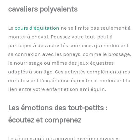
c
avaliers
p
olyvalents
Le
cours d’
équitation
ne se limite pas seulement à
monter à cheval. Poussez votre tout-petit à
participer à des activités connexes qui renforcent
sa connexion avec les poneys, comme le brossage,
le nourrissage ou même des jeux équestres
adaptés à son âge. Ces activités complémentaires
enrichissent l’expérience équestre et renforcent le
lien entre votre enfant et son ami équin.
Les
é
motions des
t
out-
p
etits :
é
coutez et
c
omprenez
Les jeunes enfants peuvent exprimer diverses