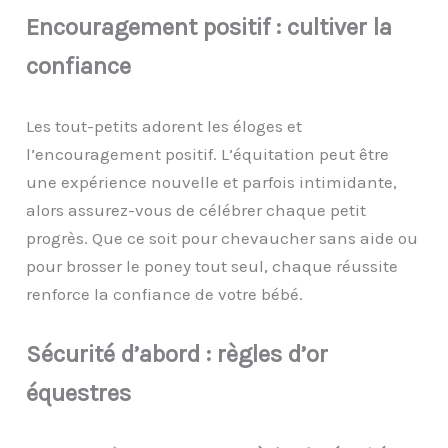
Encouragement
p
ositif :
c
ultiver la
c
onfiance
Les tout-petits adorent les éloges et
l’encouragement positif. L’équitation peut être
une expérience nouvelle et parfois intimidante,
alors assurez-vous de célébrer chaque petit
progrès. Que ce soit pour chevaucher sans aide ou
pour brosser le poney tout seul, chaque réussite
renforce la confiance de votre bébé.
Sécurité d’
a
bord :
r
ègles d’
o
r
é
questres