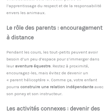
l’apprentissage du respect et de la responsabilité
envers les animaux.
Le
r
ôle des
p
arents :
e
ncouragement
à
d
istance
Pendant les cours, les tout-petits peuvent avoir
besoin d’un peu d’espace pour s’immerger dans
leur
aventure équestre
. Restez à proximité,
encouragez-les, mais évitez de devenir un
« parent hélicoptère ». Comme ça, votre enfant
pourra
construire une relation indépendante
avec
son poney et son instructeur.
Les
a
ctivités
c
onnexes :
d
evenir des