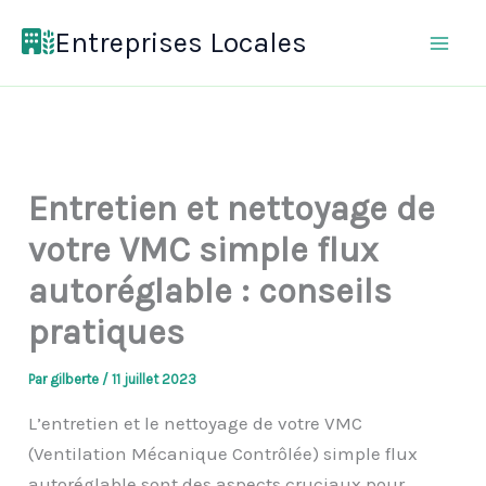
Aller
Entreprises Locales
au
contenu
Entretien et nettoyage de
votre VMC simple flux
autoréglable : conseils
pratiques
Par
gilberte
/
11 juillet 2023
L’entretien et le nettoyage de votre VMC
(Ventilation Mécanique Contrôlée) simple flux
autoréglable sont des aspects cruciaux pour